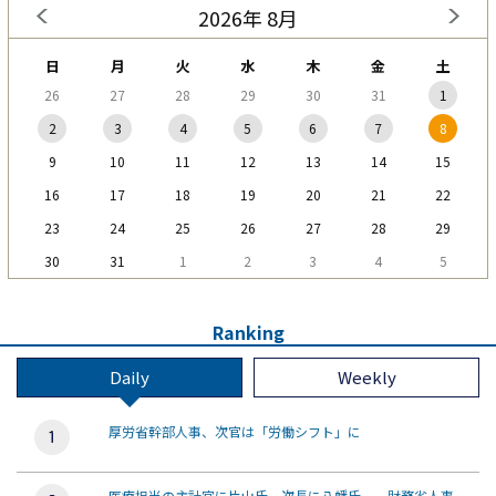
2026年 8月
日
月
火
水
木
金
土
26
27
28
29
30
31
1
2
3
4
5
6
7
8
9
10
11
12
13
14
15
16
17
18
19
20
21
22
23
24
25
26
27
28
29
30
31
1
2
3
4
5
Ranking
Daily
Weekly
厚労省幹部人事、次官は「労働シフト」に
医療担当の主計官に片山氏、次長に八幡氏 財務省人事