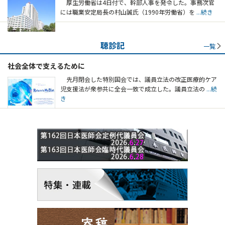
厚生労働省は4日付で、幹部人事を発令した。事務次官
には職業安定局長の村山誠氏（1990年労働省）を
...続き
聴診記
一覧
社会全体で支えるために
先月閉会した特別国会では、議員立法の改正医療的ケア
児支援法が衆参共に全会一致で成立した。議員立法の
...続
き