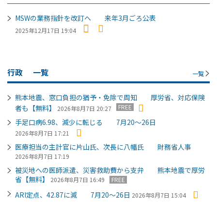
MSWの業務指針を改訂へ 来年3月ごろ公表
2025年12月17日 19:04
行政
一覧
一覧
熊本地震、窓口負担の猶予・免除で周知 厚労省、対応保険
FREE
者も【無料】
2026年8月7日 20:27
手足口病6.98、減少に転じる 7月20～26日
2026年8月7日 17:21
医療担当の主計官に片山氏、次長に八幡氏 財務省人事
2026年8月7日 17:19
被災地への医師派遣、災害救助費から支弁 熊本地震で厚労
省【無料】
2026年8月7日 16:49
FREE
ARI定点、42.87に減 7月20～26日
2026年8月7日 15:04