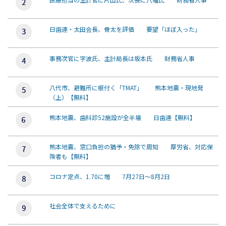
日歯連・太田会長、骨太を評価 要望「ほぼ入った」
事務次官に宇波氏、主計局長は坂本氏 財務省人事
八代市、避難所に根付く「TMAT」 熊本地震・現地発
（上）【無料】
熊本地震、歯科診52施設が全半壊 日歯連【無料】
熊本地震、窓口負担の猶予・免除で周知 厚労省、対応保
険者も【無料】
コロナ定点、1.70に増 7月27日～8月2日
社会全体で支えるために