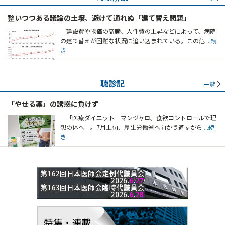
整いつつある議論の土壌、避けて通れぬ「建て替え問題」
建設費や物価の高騰、人件費の上昇などによって、病院
の建て替えが困難な状況に追い込まれている。この危
...続
き
聴診記
一覧
「やせる薬」の誘惑に負けず
「医療ダイエット マンジャロ。食欲コントロールで理
想の体へ」。7月上旬、厚生労働省へ向かう道すがら
...続
き