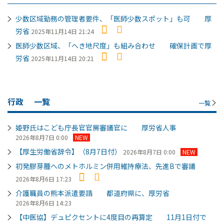
少数区域勤務の管理者要件、「医師少数スポット」も可 厚
労省
2025年11月14日 21:24
医師少数区域、「へき地尺度」も組み合わせ 確保計画で厚
労省
2025年11月14日 20:21
行政
一覧
一覧
姫野氏はこども庁長官官房審議官に 厚労省人事
2026年8月7日 0:00
NEW
【厚生労働省辞令】（8月7日付）
2026年8月7日 0:00
NEW
初発膠芽腫へのメトホルミン併用維持療法、先進Bで審議
2026年8月6日 17:23
介護職員の熊本派遣要請 都道府県に、厚労省
2026年8月6日 14:23
【中医協】デュピクセントに4度目の再算定 11月1日付で