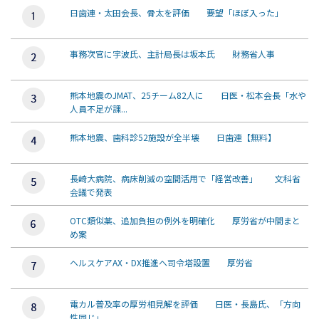
日歯連・太田会長、骨太を評価 要望「ほぼ入った」
事務次官に宇波氏、主計局長は坂本氏 財務省人事
熊本地震のJMAT、25チーム82人に 日医・松本会長「水や
人員不足が課...
熊本地震、歯科診52施設が全半壊 日歯連【無料】
長崎大病院、病床削減の空間活用で「経営改善」 文科省
会議で発表
OTC類似薬、追加負担の例外を明確化 厚労省が中間まと
め案
ヘルスケアAX・DX推進へ司令塔設置 厚労省
電カル普及率の厚労相見解を評価 日医・長島氏、「方向
性同じ」