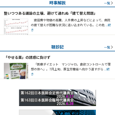
時事解説
一覧
整いつつある議論の土壌、避けて通れぬ「建て替え問題」
建設費や物価の高騰、人件費の上昇などによって、病院
の建て替えが困難な状況に追い込まれている。この危
...続
き
聴診記
一覧
「やせる薬」の誘惑に負けず
「医療ダイエット マンジャロ。食欲コントロールで理
想の体へ」。7月上旬、厚生労働省へ向かう道すがら
...続
き