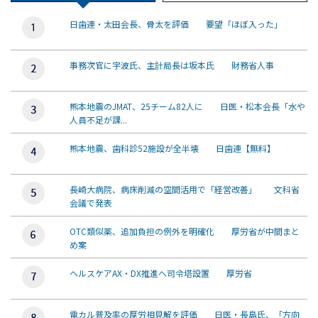
日歯連・太田会長、骨太を評価 要望「ほぼ入った」
事務次官に宇波氏、主計局長は坂本氏 財務省人事
熊本地震のJMAT、25チーム82人に 日医・松本会長「水や
人員不足が課...
熊本地震、歯科診52施設が全半壊 日歯連【無料】
長崎大病院、病床削減の空間活用で「経営改善」 文科省
会議で発表
OTC類似薬、追加負担の例外を明確化 厚労省が中間まと
め案
ヘルスケアAX・DX推進へ司令塔設置 厚労省
電カル普及率の厚労相見解を評価 日医・長島氏、「方向