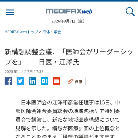
Jump
to
navigation
2026年8月7日（金）
MEDIFAX webトップ
>
団体・学会
新構想調整会議、「医師会がリーダーシッ
プを」 日医・江澤氏
2025年11月17日 17:33
保存
日本医師会の江澤和彦常任理事は15日、中
部医師会連合委員総会の地域包括ケア特別委
員会で講演し、新たな地域医療構想について
見解を示した。構想が医療計画の上位概念と
なることを踏まえ「構想の議論がますます...