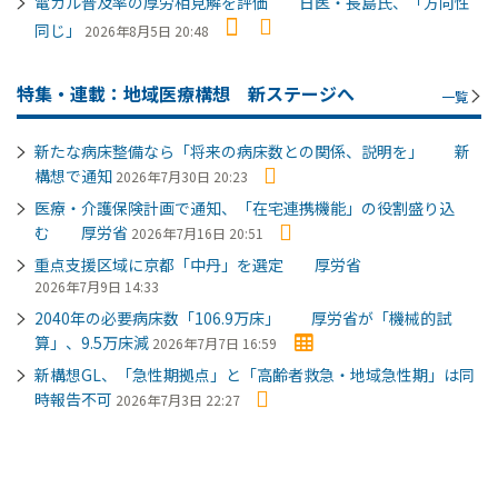
電カル普及率の厚労相見解を評価 日医・長島氏、「方向性
同じ」
2026年8月5日 20:48
特集・連載：地域医療構想 新ステージへ
一覧
新たな病床整備なら「将来の病床数との関係、説明を」 新
構想で通知
2026年7月30日 20:23
医療・介護保険計画で通知、「在宅連携機能」の役割盛り込
む 厚労省
2026年7月16日 20:51
重点支援区域に京都「中丹」を選定 厚労省
2026年7月9日 14:33
2040年の必要病床数「106.9万床」 厚労省が「機械的試
算」、9.5万床減
2026年7月7日 16:59
新構想GL、「急性期拠点」と「高齢者救急・地域急性期」は同
時報告不可
2026年7月3日 22:27