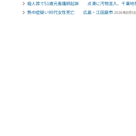
殺人罪で51歳元看護師起訴 点滴に汚物混入、千葉地
熱中症疑い90代女性死亡 広島・江田島市
2026年8月5日