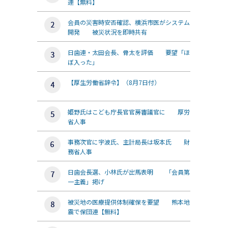
連【無料】
会員の災害時安否確認、横浜市医がシステム
開発 被災状況を即時共有
日歯連・太田会長、骨太を評価 要望「ほ
ぼ入った」
【厚生労働省辞令】（8月7日付）
姫野氏はこども庁長官官房審議官に 厚労
省人事
事務次官に宇波氏、主計局長は坂本氏 財
務省人事
日歯会長選、小林氏が出馬表明 「会員第
一主義」掲げ
被災地の医療提供体制確保を要望 熊本地
震で保団連【無料】