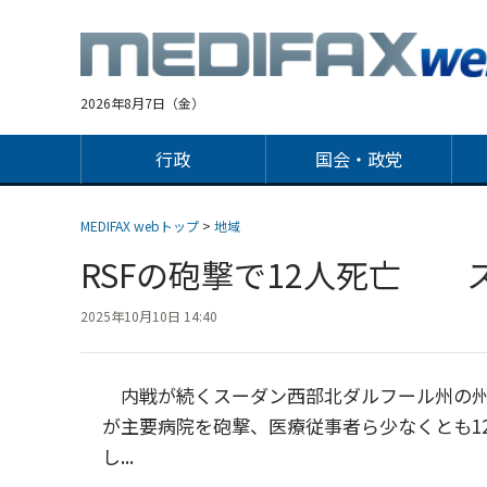
Jump
to
navigation
2026年8月7日（金）
行政
国会・政党
MEDIFAX webトップ
>
地域
RSFの砲撃で12人死亡 
2025年10月10日 14:40
内戦が続くスーダン西部北ダルフール州の州都
が主要病院を砲撃、医療従事者ら少なくとも1
し...