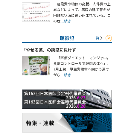
建設費や物価の高騰、人件費の上
昇などによって、病院の建て替えが
困難な状況に追い込まれている。こ
の危
...続き
聴診記
一覧
「やせる薬」の誘惑に負けず
「医療ダイエット マンジャロ。
食欲コントロールで理想の体へ」。
7月上旬、厚生労働省へ向かう道す
がら
...続き