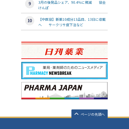
3月の後発品シェア、90.4％に微減 協会
けんぽ
【中医協】新薬10成分13品目、13日に収載
へ サークリサ皮下注など
ページの先頭へ