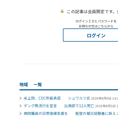
この記事は会員限定です。
ログインＩＤとパスワードを
お持ちの方はこちらから
ログイン
地域
一覧
米上院、CDC所長承認 シュワルツ氏
2026年8月6日 14:
デング熱流行を宣言 比南部で12人死亡
2026年8月5日 1
病院職員の日常復帰支援を 能登の被災経験基に訴え