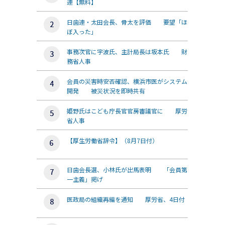
連【無料】
日歯連・太田会長、骨太を評価 要望「ほ
ぼ入った」
事務次官に宇波氏、主計局長は坂本氏 財
務省人事
会員の災害時安否確認、横浜市医がシステム
開発 被災状況を即時共有
姫野氏はこども庁長官官房審議官に 厚労
省人事
【厚生労働省辞令】（8月7日付）
日歯会長選、小林氏が出馬表明 「会員第
一主義」掲げ
医政局の組織再編を通知 厚労省、4日付