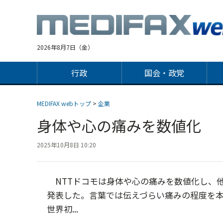
Jump
to
navigation
2026年8月7日（金）
行政
国会・政党
MEDIFAX webトップ
>
企業
身体や心の痛みを数値化
2025年10月8日 10:20
NTTドコモは身体や心の痛みを数値化し、他
発表した。言葉では伝えづらい痛みの程度を
世界初...