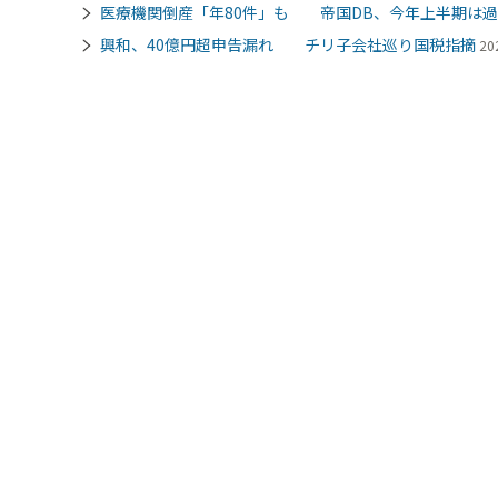
医療機関倒産「年80件」も 帝国DB、今年上半期は
興和、40億円超申告漏れ チリ子会社巡り国税指摘
20