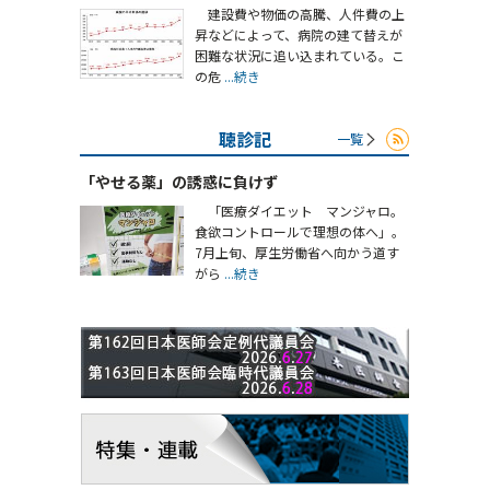
建設費や物価の高騰、人件費の上
昇などによって、病院の建て替えが
困難な状況に追い込まれている。こ
の危
...続き
聴診記
一覧
「やせる薬」の誘惑に負けず
「医療ダイエット マンジャロ。
食欲コントロールで理想の体へ」。
7月上旬、厚生労働省へ向かう道す
がら
...続き