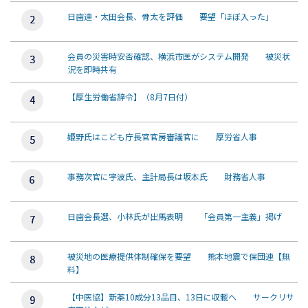
日歯連・太田会長、骨太を評価 要望「ほぼ入った」
会員の災害時安否確認、横浜市医がシステム開発 被災状
況を即時共有
【厚生労働省辞令】（8月7日付）
姫野氏はこども庁長官官房審議官に 厚労省人事
事務次官に宇波氏、主計局長は坂本氏 財務省人事
日歯会長選、小林氏が出馬表明 「会員第一主義」掲げ
被災地の医療提供体制確保を要望 熊本地震で保団連【無
料】
【中医協】新薬10成分13品目、13日に収載へ サークリサ