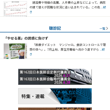
建設費や物価の高騰、人件費の上昇などによって、病院
の建て替えが困難な状況に追い込まれている。この危
...続
き
聴診記
一覧
「やせる薬」の誘惑に負けず
「医療ダイエット マンジャロ。食欲コントロールで理
想の体へ」。7月上旬、厚生労働省へ向かう道すがら
...続
き