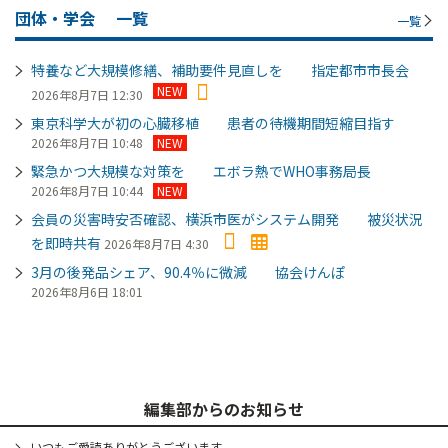
団体・学会
一覧
一覧
特養など大規模修繕、補助要件見直しを 指定都市市長会
NEW
2026年8月7日 12:30
東京科学大が初の心臓移植 患者の待機期間短縮目指す
2026年8月7日 10:48
NEW
緊急かつ大規模な対策を エボラ熱でWHO事務局長
2026年8月7日 10:44
NEW
会員の災害時安否確認、横浜市医がシステム開発 被災状況
を即時共有
2026年8月7日 4:30
3月の後発品シェア、90.4％に微減 協会けんぽ
2026年8月6日 18:01
編集部からのお知らせ
いつもご愛読ありがとうございます。