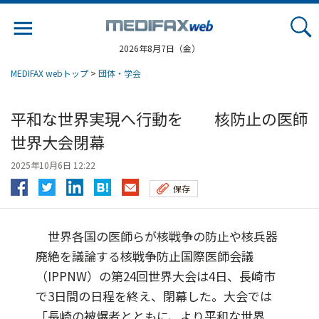
Jump
to
navigation
2026年8月7日（金）
MEDIFAX webトップ
>
団体・学会
平和な世界実現へ行動を 核防止の医師
世界大会閉幕
2025年10月6日 12:22
保存
世界各国の医師らが核戦争の防止や核兵器
廃絶を議論する核戦争防止国際医師会議
（IPPNW）の第24回世界大会は4日、長崎市
で3日間の日程を終え、閉幕した。大会では
「長崎の被爆者とともに、より平和な世界...