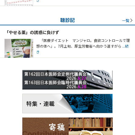
聴診記
一覧
「やせる薬」の誘惑に負けず
「医療ダイエット マンジャロ。食欲コントロールで理
想の体へ」。7月上旬、厚生労働省へ向かう道すがら
...続
き