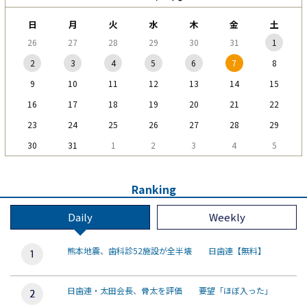
日
月
火
水
木
金
土
26
27
28
29
30
31
1
2
3
4
5
6
7
8
9
10
11
12
13
14
15
16
17
18
19
20
21
22
23
24
25
26
27
28
29
30
31
1
2
3
4
5
Ranking
Daily
Weekly
熊本地震、歯科診52施設が全半壊 日歯連【無料】
日歯連・太田会長、骨太を評価 要望「ほぼ入った」