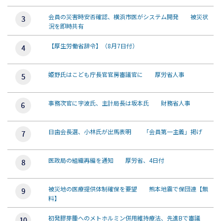
会員の災害時安否確認、横浜市医がシステム開発 被災状
況を即時共有
【厚生労働省辞令】（8月7日付）
姫野氏はこども庁長官官房審議官に 厚労省人事
事務次官に宇波氏、主計局長は坂本氏 財務省人事
日歯会長選、小林氏が出馬表明 「会員第一主義」掲げ
医政局の組織再編を通知 厚労省、4日付
被災地の医療提供体制確保を要望 熊本地震で保団連【無
料】
初発膠芽腫へのメトホルミン併用維持療法、先進Bで審議