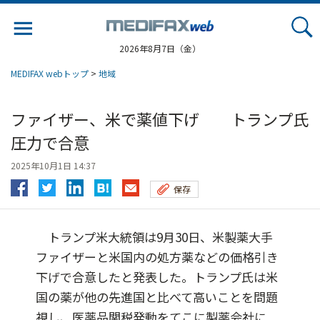
Jump
to
navigation
2026年8月7日（金）
MEDIFAX webトップ
>
地域
ファイザー、米で薬値下げ トランプ氏
圧力で合意
2025年10月1日 14:37
保存
トランプ米大統領は9月30日、米製薬大手
ファイザーと米国内の処方薬などの価格引き
下げで合意したと発表した。トランプ氏は米
国の薬が他の先進国と比べて高いことを問題
視し、医薬品関税発動をてこに製薬会社に...