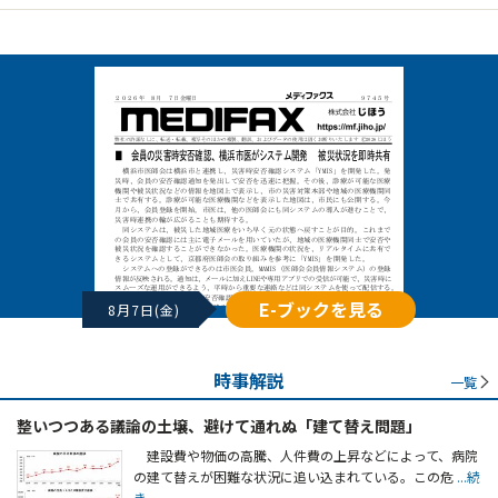
E-ブックを見る
8月7日(金)
時事解説
一覧
整いつつある議論の土壌、避けて通れぬ「建て替え問題」
建設費や物価の高騰、人件費の上昇などによって、病院
の建て替えが困難な状況に追い込まれている。この危
...続
き