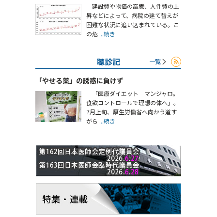
建設費や物価の高騰、人件費の上
昇などによって、病院の建て替えが
困難な状況に追い込まれている。こ
の危
...続き
聴診記
一覧
「やせる薬」の誘惑に負けず
「医療ダイエット マンジャロ。
食欲コントロールで理想の体へ」。
7月上旬、厚生労働省へ向かう道す
がら
...続き