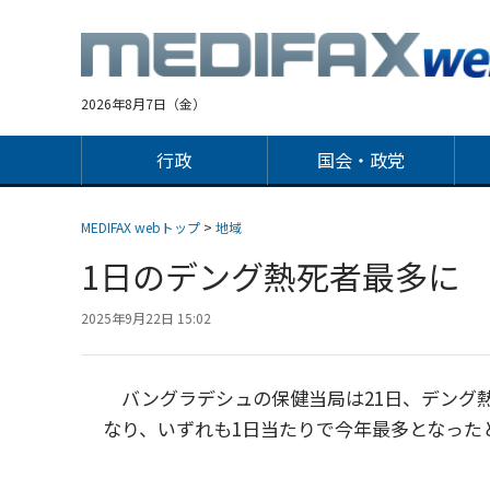
Jump
to
navigation
2026年8月7日（金）
行政
国会・政党
MEDIFAX webトップ
>
地域
1日のデング熱死者最多に
2025年9月22日 15:02
バングラデシュの保健当局は21日、デング熱に
なり、いずれも1日当たりで今年最多となったと