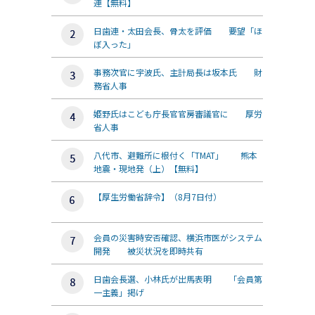
連【無料】
日歯連・太田会長、骨太を評価 要望「ほ
ぼ入った」
事務次官に宇波氏、主計局長は坂本氏 財
務省人事
姫野氏はこども庁長官官房審議官に 厚労
省人事
八代市、避難所に根付く「TMAT」 熊本
地震・現地発（上）【無料】
【厚生労働省辞令】（8月7日付）
会員の災害時安否確認、横浜市医がシステム
開発 被災状況を即時共有
日歯会長選、小林氏が出馬表明 「会員第
一主義」掲げ