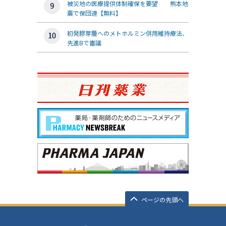
被災地の医療提供体制確保を要望 熊本地
震で保団連【無料】
初発膠芽腫へのメトホルミン併用維持療法、
先進Bで審議
ページの先頭へ