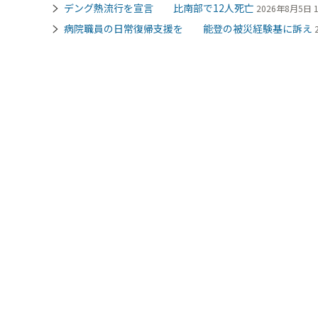
デング熱流行を宣言 比南部で12人死亡
2026年8月5日 1
病院職員の日常復帰支援を 能登の被災経験基に訴え