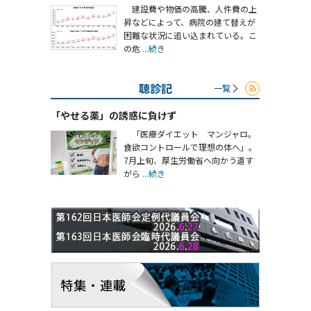
建設費や物価の高騰、人件費の上
昇などによって、病院の建て替えが
困難な状況に追い込まれている。こ
の危
...続き
聴診記
一覧
「やせる薬」の誘惑に負けず
「医療ダイエット マンジャロ。
食欲コントロールで理想の体へ」。
7月上旬、厚生労働省へ向かう道す
がら
...続き