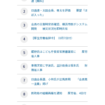
連【無料】
日歯連・太田会長、骨太を評価 要望「ほ
ぼ入った」
会員の災害時安否確認、横浜市医がシステム
開発 被災状況を即時共有
【厚生労働省辞令】（8月7日付）
姫野氏はこども庁長官官房審議官に 厚労
省人事
事務次官に宇波氏、主計局長は坂本氏 財
務省人事
日歯会長選、小林氏が出馬表明 「会員第
一主義」掲げ
医政局の組織再編を通知 厚労省、4日付