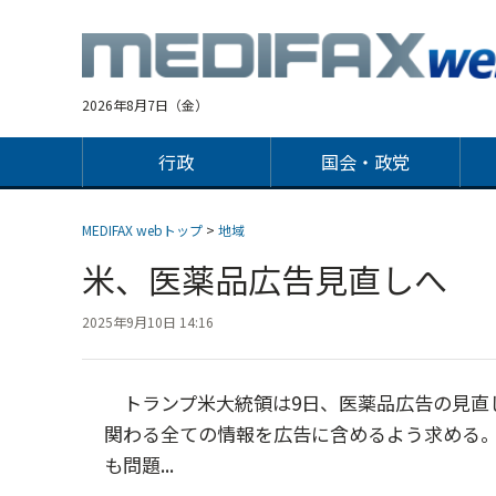
Jump
to
navigation
2026年8月7日（金）
行政
国会・政党
MEDIFAX webトップ
>
地域
米、医薬品広告見直しへ
2025年9月10日 14:16
トランプ米大統領は9日、医薬品広告の見直
関わる全ての情報を広告に含めるよう求める。
も問題...