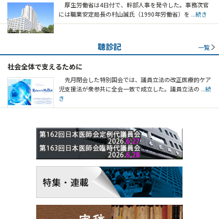
厚生労働省は4日付で、幹部人事を発令した。事務次官
には職業安定局長の村山誠氏（1990年労働省）を
...続き
聴診記
一覧
社会全体で支えるために
先月閉会した特別国会では、議員立法の改正医療的ケア
児支援法が衆参共に全会一致で成立した。議員立法の
...続
き