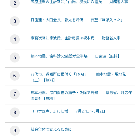
医療担当の主計官に片山氏、次長に八幡氏 財務省人事
日歯連・太田会長、骨太を評価 要望「ほぼ入った」
事務次官に宇波氏、主計局長は坂本氏 財務省人事
熊本地震、歯科診52施設が全半壊 日歯連【無料】
八代市、避難所に根付く「TMAT」 熊本地震・現地発
（上）【無料】
熊本地震、窓口負担の猶予・免除で周知 厚労省、対応保
険者も【無料】
コロナ定点、1.70に増 7月27日～8月2日
社会全体で支えるために