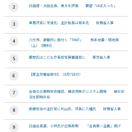
日歯連・太田会長、骨太を評価 要望「ほぼ入った」
事務次官に宇波氏、主計局長は坂本氏 財務省人事
八代市、避難所に根付く「TMAT」 熊本地震・現地発
（上）【無料】
姫野氏はこども庁長官官房審議官に 厚労省人事
【厚生労働省辞令】（8月7日付）
会員の災害時安否確認、横浜市医がシステム開発 被災状
況を即時共有
医療担当の主計官に片山氏、次長に八幡氏 財務省人事
日歯会長選、小林氏が出馬表明 「会員第一主義」掲げ