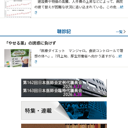
建設費や物価の高騰、人件費の上昇などによって、病院
の建て替えが困難な状況に追い込まれている。この危
...続
き
聴診記
一覧
「やせる薬」の誘惑に負けず
「医療ダイエット マンジャロ。食欲コントロールで理
想の体へ」。7月上旬、厚生労働省へ向かう道すがら
...続
き