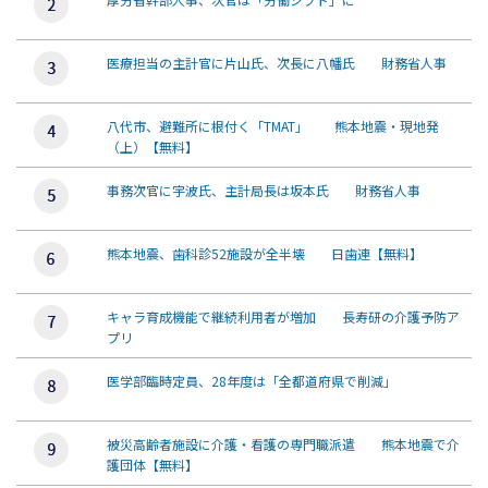
医療担当の主計官に片山氏、次長に八幡氏 財務省人事
八代市、避難所に根付く「TMAT」 熊本地震・現地発
（上）【無料】
事務次官に宇波氏、主計局長は坂本氏 財務省人事
熊本地震、歯科診52施設が全半壊 日歯連【無料】
キャラ育成機能で継続利用者が増加 長寿研の介護予防ア
プリ
医学部臨時定員、28年度は「全都道府県で削減」
被災高齢者施設に介護・看護の専門職派遣 熊本地震で介
護団体【無料】