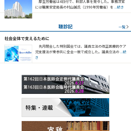
厚生労働省は4日付で、幹部人事を発令した。事務次官
には職業安定局長の村山誠氏（1990年労働省）を
...続き
聴診記
一覧
社会全体で支えるために
先月閉会した特別国会では、議員立法の改正医療的ケア
児支援法が衆参共に全会一致で成立した。議員立法の
...続
き