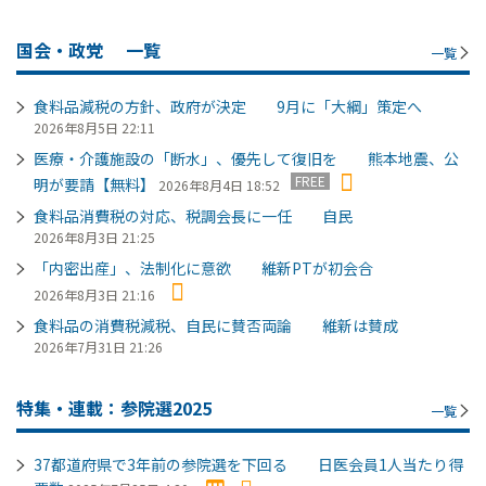
国会・政党
一覧
一覧
食料品減税の方針、政府が決定 9月に「大綱」策定へ
2026年8月5日 22:11
医療・介護施設の「断水」、優先して復旧を 熊本地震、公
FREE
明が要請【無料】
2026年8月4日 18:52
食料品消費税の対応、税調会長に一任 自民
2026年8月3日 21:25
「内密出産」、法制化に意欲 維新PTが初会合
2026年8月3日 21:16
食料品の消費税減税、自民に賛否両論 維新は賛成
2026年7月31日 21:26
特集・連載：参院選2025
一覧
37都道府県で3年前の参院選を下回る 日医会員1人当たり得