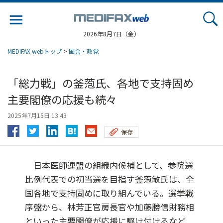
Jump
to
navigation
2026年8月7日（金）
MEDIFAX webトップ
>
国会・政党
「総力戦」の釜萢氏、各地で支持固め
主要閣僚の応援も続々
2025年7月15日 13:43
保存
日本医師連盟の組織内候補として、参院選
比例代表での初当選を目指す釜萢敏氏は、全
国各地で支持固めに取り組んでいる。選挙戦
序盤から、林芳正官房長官や加藤勝信財務相
といった主要閣僚が応援に駆け付けるなど