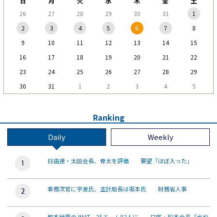
日
月
火
水
木
金
土
26
27
28
29
30
31
1
2
3
4
5
6
7
8
9
10
11
12
13
14
15
16
17
18
19
20
21
22
23
24
25
26
27
28
29
30
31
1
2
3
4
5
Ranking
Daily
Weekly
日歯連・太田会長、骨太を評価 要望「ほぼ入った」
事務次官に宇波氏、主計局長は坂本氏 財務省人事
熊本地震のJMAT、25チーム82人に 日医・松本会長「水や