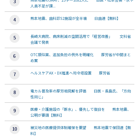
人員不足が課...
熊本地震、歯科診52施設が全半壊 日歯連【無料】
長崎大病院、病床削減の空間活用で「経営改善」 文科省
会議で発表
OTC類似薬、追加負担の例外を明確化 厚労省が中間まと
め案
ヘルスケアAX・DX推進へ司令塔設置 厚労省
電カル普及率の厚労相見解を評価 日医・長島氏、「方向
性同じ」
医療・介護施設の「断水」、優先して復旧を 熊本地震、
公明が要請【無料】
被災地の医療提供体制確保を要望 熊本地震で保団連【無
料】