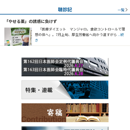
聴診記
一覧
「やせる薬」の誘惑に負けず
「医療ダイエット マンジャロ。食欲コントロールで理
想の体へ」。7月上旬、厚生労働省へ向かう道すがら
...続
き