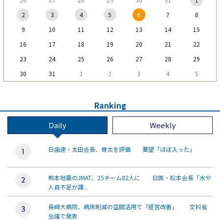
2
3
4
5
6
7
8
9
10
11
12
13
14
15
16
17
18
19
20
21
22
23
24
25
26
27
28
29
30
31
1
2
3
4
5
Ranking
Daily
Weekly
日歯連・太田会長、骨太を評価 要望「ほぼ入った」
熊本地震のJMAT、25チーム82人に 日医・松本会長「水や
人員不足が課...
長崎大病院、病床削減の空間活用で「経営改善」 文科省
会議で発表