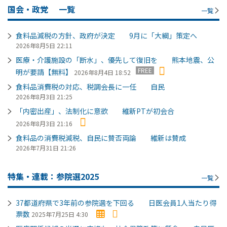
国会・政党
一覧
一覧
食料品減税の方針、政府が決定 9月に「大綱」策定へ
2026年8月5日 22:11
医療・介護施設の「断水」、優先して復旧を 熊本地震、公
FREE
明が要請【無料】
2026年8月4日 18:52
食料品消費税の対応、税調会長に一任 自民
2026年8月3日 21:25
「内密出産」、法制化に意欲 維新PTが初会合
2026年8月3日 21:16
食料品の消費税減税、自民に賛否両論 維新は賛成
2026年7月31日 21:26
特集・連載：参院選2025
一覧
37都道府県で3年前の参院選を下回る 日医会員1人当たり得
票数
2025年7月25日 4:30