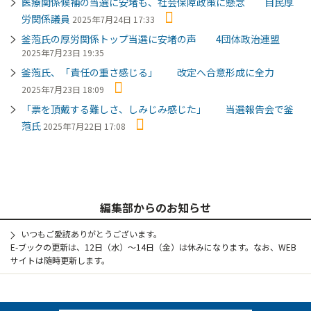
医療関係候補の当選に安堵も、社会保障政策に懸念 自民厚
労関係議員
2025年7月24日 17:33
釜萢氏の厚労関係トップ当選に安堵の声 4団体政治連盟
2025年7月23日 19:35
釜萢氏、「責任の重さ感じる」 改定へ合意形成に全力
2025年7月23日 18:09
「票を頂戴する難しさ、しみじみ感じた」 当選報告会で釜
萢氏
2025年7月22日 17:08
編集部からのお知らせ
いつもご愛読ありがとうございます。
E-ブックの更新は、12日（水）～14日（金）は休みになります。なお、WEB
サイトは随時更新します。