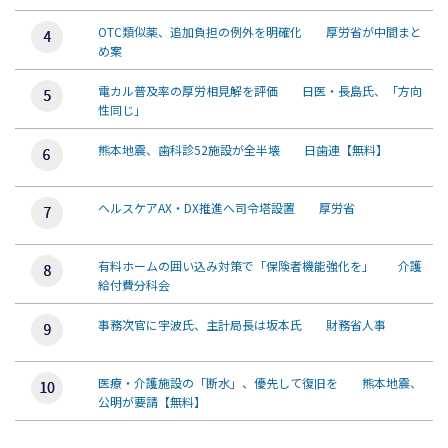
OTC類似薬、追加負担の例外を明確化 厚労省が中間まと
め案
電カル普及率の厚労相見解を評価 日医・長島氏、「方向
性同じ」
熊本地震、歯科診52施設が全半壊 日歯連【無料】
ヘルスケアAX・DX推進へ司令塔設置 厚労省
有料ホームの囲い込み対策で「保険者機能強化を」 介護
給付費分科会
事務次官に宇波氏、主計局長は坂本氏 財務省人事
医療・介護施設の「断水」、優先して復旧を 熊本地震、
公明が要請【無料】