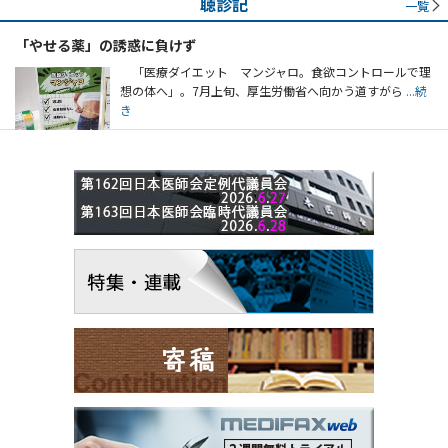
聴診記
一覧
「やせる薬」の誘惑に負けず
「医療ダイエット マンジャロ。食欲コントロールで理
想の体へ」。7月上旬、厚生労働省へ向かう道すがら
...続
き