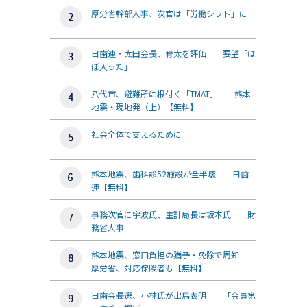
厚労省幹部人事、次官は「労働シフト」に
日歯連・太田会長、骨太を評価 要望「ほ
ぼ入った」
八代市、避難所に根付く「TMAT」 熊本
地震・現地発（上）【無料】
社会全体で支えるために
熊本地震、歯科診52施設が全半壊 日歯
連【無料】
事務次官に宇波氏、主計局長は坂本氏 財
務省人事
熊本地震、窓口負担の猶予・免除で周知
厚労省、対応保険者も【無料】
日歯会長選、小林氏が出馬表明 「会員第