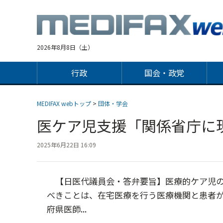
Jump
to
navigation
2026年8月8日（土）
行政
国会・政党
MEDIFAX webトップ
>
団体・学会
医ケア児支援「関係省庁に
2025年6月22日 16:09
【日医代議員会・答弁要旨】医療的ケア児の
べきことは、在宅医療を行う医療機関と患者
府県医師...