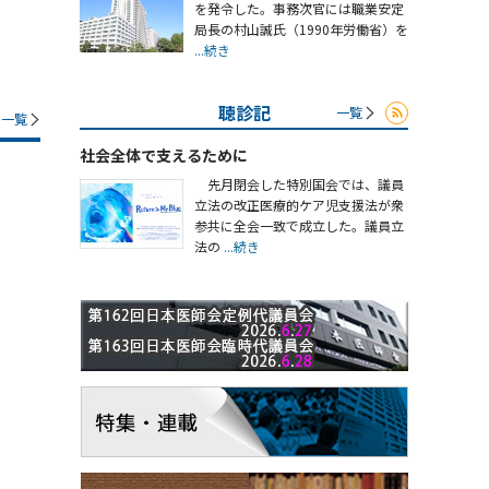
を発令した。事務次官には職業安定
局長の村山誠氏（1990年労働省）を
...続き
聴診記
一覧
一覧
社会全体で支えるために
先月閉会した特別国会では、議員
立法の改正医療的ケア児支援法が衆
参共に全会一致で成立した。議員立
法の
...続き