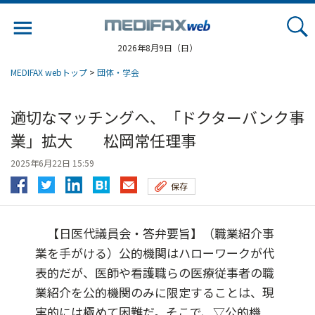
Jump
to
navigation
2026年8月9日（日）
MEDIFAX webトップ
>
団体・学会
適切なマッチングへ、「ドクターバンク事
業」拡大 松岡常任理事
2025年6月22日 15:59
保存
【日医代議員会・答弁要旨】（職業紹介事
業を手がける）公的機関はハローワークが代
表的だが、医師や看護職らの医療従事者の職
業紹介を公的機関のみに限定することは、現
実的には極めて困難だ。そこで、▽公的機