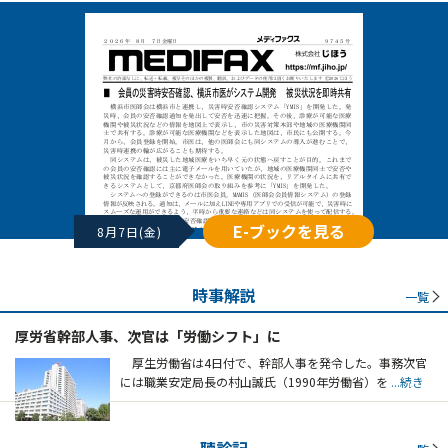
E-ブックを見る
8月7日(金)
時事解説
一覧
厚労省幹部人事、次官は「労働シフト」に
厚生労働省は4日付で、幹部人事を発令した。事務次官
には職業安定局長の村山誠氏（1990年労働省）を
...続き
聴診記