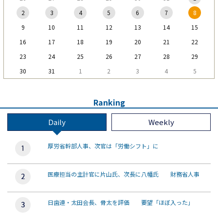
2
3
4
5
6
7
8
9
10
11
12
13
14
15
16
17
18
19
20
21
22
23
24
25
26
27
28
29
30
31
1
2
3
4
5
Ranking
Daily
Weekly
厚労省幹部人事、次官は「労働シフト」に
医療担当の主計官に片山氏、次長に八幡氏 財務省人事
日歯連・太田会長、骨太を評価 要望「ほぼ入った」