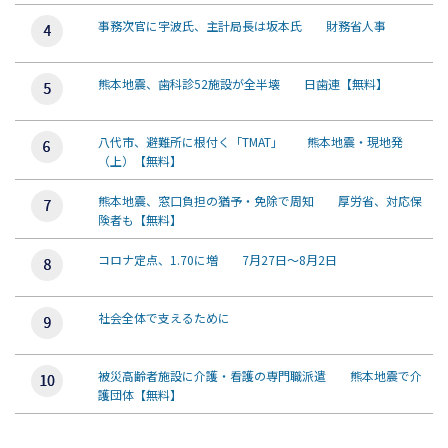
事務次官に宇波氏、主計局長は坂本氏 財務省人事
熊本地震、歯科診52施設が全半壊 日歯連【無料】
八代市、避難所に根付く「TMAT」 熊本地震・現地発
（上）【無料】
熊本地震、窓口負担の猶予・免除で周知 厚労省、対応保
険者も【無料】
コロナ定点、1.70に増 7月27日～8月2日
社会全体で支えるために
被災高齢者施設に介護・看護の専門職派遣 熊本地震で介
護団体【無料】