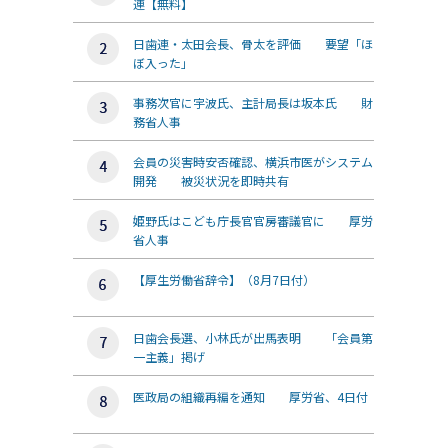
連【無料】
日歯連・太田会長、骨太を評価 要望「ほ
ぼ入った」
事務次官に宇波氏、主計局長は坂本氏 財
務省人事
会員の災害時安否確認、横浜市医がシステム
開発 被災状況を即時共有
姫野氏はこども庁長官官房審議官に 厚労
省人事
【厚生労働省辞令】（8月7日付）
日歯会長選、小林氏が出馬表明 「会員第
一主義」掲げ
医政局の組織再編を通知 厚労省、4日付