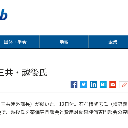
団体・学会
地域
企業
三共・越後氏
三共渉外部長）が就いた。12日付。石牟禮武志氏（塩野義
会で、越後氏を薬価専門部会と費用対効果評価専門部会の専