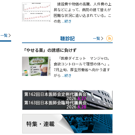
建設費や物価の高騰、人件費の上
昇などによって、病院の建て替えが
困難な状況に追い込まれている。こ
の危
...続き
一覧
聴診記
一覧
「やせる薬」の誘惑に負けず
「医療ダイエット マンジャロ。
食欲コントロールで理想の体へ」。
7月上旬、厚生労働省へ向かう道す
がら
...続き