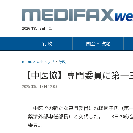
Jump
to
navigation
2026年8月7日（金）
行政
国会・政党
MEDIFAX webトップ
>
行政
【中医協】専門委員に第一
2025年6月19日 12:03
中医協の新たな専門委員に越後園子氏（第一
薬渉外部専任部長）と交代した。 18日の総
委員...