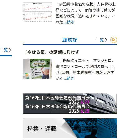
建設費や物価の高騰、人件費の上
昇などによって、病院の建て替えが
困難な状況に追い込まれている。こ
の危
...続き
聴診記
一覧
一覧
「やせる薬」の誘惑に負けず
「医療ダイエット マンジャロ。
食欲コントロールで理想の体へ」。
7月上旬、厚生労働省へ向かう道す
がら
...続き