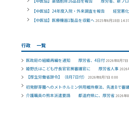
【中医協】薬価削除16品目を報告 厚労省、新プロ
【中医協】24年度入院・外来調査を報告 経営悪化
【中医協】医療機器1製品を収載へ
2025年6月18日 14:3
行政
一覧
医政局の組織再編を通知 厚労省、4日付
2026年8月7日 
姫野氏はこども庁長官官房審議官に 厚労省人事
2026
【厚生労働省辞令】（8月7日付）
2026年8月7日 0:00
初発膠芽腫へのメトホルミン併用維持療法、先進Bで審
介護職員の熊本派遣要請 都道府県に、厚労省
2026年8