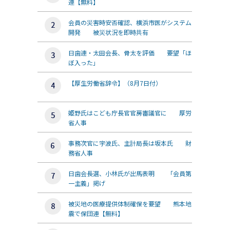
連【無料】
会員の災害時安否確認、横浜市医がシステム
開発 被災状況を即時共有
日歯連・太田会長、骨太を評価 要望「ほ
ぼ入った」
【厚生労働省辞令】（8月7日付）
姫野氏はこども庁長官官房審議官に 厚労
省人事
事務次官に宇波氏、主計局長は坂本氏 財
務省人事
日歯会長選、小林氏が出馬表明 「会員第
一主義」掲げ
被災地の医療提供体制確保を要望 熊本地
震で保団連【無料】