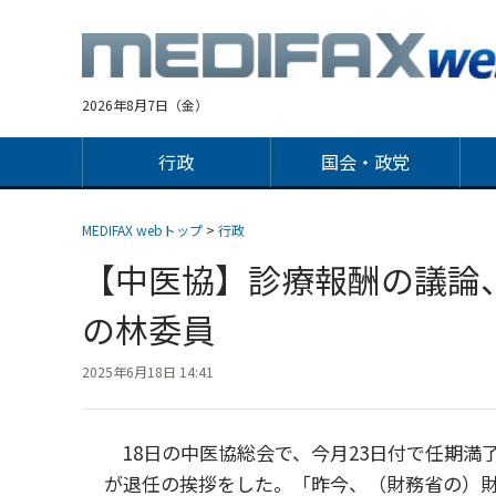
Jump
to
navigation
2026年8月7日（金）
行政
国会・政党
MEDIFAX webトップ
>
行政
【中医協】診療報酬の議論
の林委員
2025年6月18日 14:41
18日の中医協総会で、今月23日付で任期満
が退任の挨拶をした。「昨今、（財務省の）