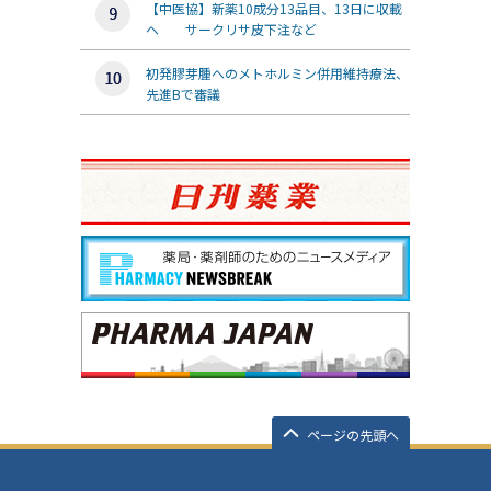
【中医協】新薬10成分13品目、13日に収載
へ サークリサ皮下注など
初発膠芽腫へのメトホルミン併用維持療法、
先進Bで審議
ページの先頭へ