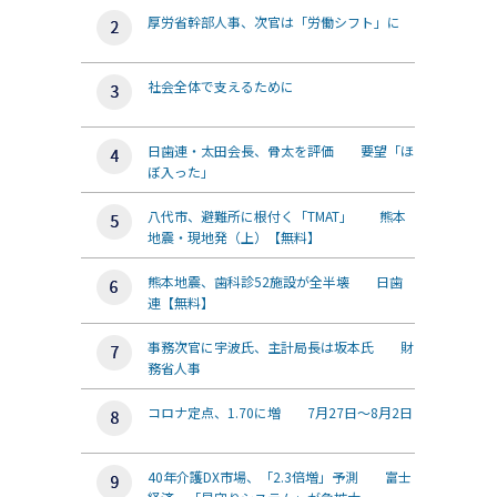
厚労省幹部人事、次官は「労働シフト」に
社会全体で支えるために
日歯連・太田会長、骨太を評価 要望「ほ
ぼ入った」
八代市、避難所に根付く「TMAT」 熊本
地震・現地発（上）【無料】
熊本地震、歯科診52施設が全半壊 日歯
連【無料】
事務次官に宇波氏、主計局長は坂本氏 財
務省人事
コロナ定点、1.70に増 7月27日～8月2日
40年介護DX市場、「2.3倍増」予測 富士