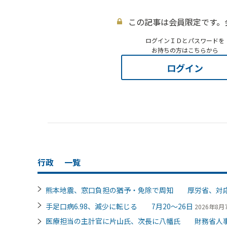
この記事は会員限定です。
ログインＩＤとパスワードを
お持ちの方はこちらから
ログイン
行政
一覧
熊本地震、窓口負担の猶予・免除で周知 厚労省、対
手足口病6.98、減少に転じる 7月20～26日
2026年8月7
医療担当の主計官に片山氏、次長に八幡氏 財務省人