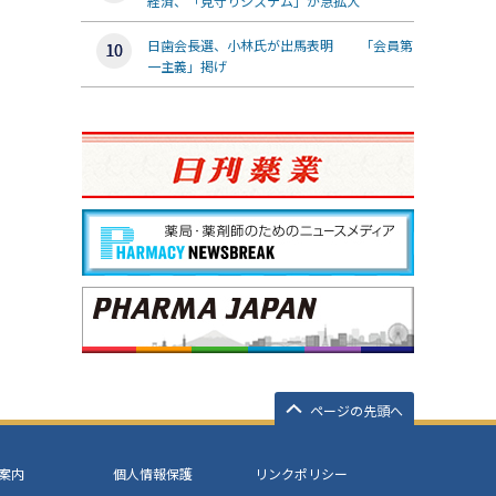
経済、「見守りシステム」が急拡大
日歯会長選、小林氏が出馬表明 「会員第
一主義」掲げ
ページの先頭へ
案内
個人情報保護
リンクポリシー