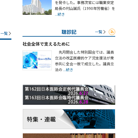
を発令した。事務次官には職業安定
局長の村山誠氏（1990年労働省）を
...続き
聴診記
一覧
一覧
社会全体で支えるために
先月閉会した特別国会では、議員
立法の改正医療的ケア児支援法が衆
参共に全会一致で成立した。議員立
法の
...続き