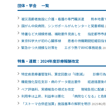
団体・学会
一覧
被災高齢者施設に介護・看護の専門職派遣 熊本地震
国がん中央病院、シンガポールがんセンターと覚書締結
特養など大規模修繕、補助要件見直しを 指定都市市
東京科学大が初の心臓移植 患者の待機期間短縮目指
緊急かつ大規模な対策を エボラ熱でWHO事務局長
20
特集・連載：2024年度診療報酬改定
特定疾患療養管理料、算定回数は「6割減」 診療行為
機能強化型在支診・病のデータ提出要件 経過措置後
ベア評価料、実績報告の様式を改定 現場負担に配慮
利用率は上昇、利益率は悪化 「病院なくなる」と危機
「ストーマ合併症加算」施設基準の解釈を明示
2025年2月2