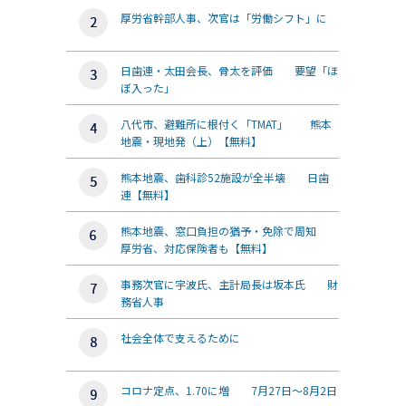
厚労省幹部人事、次官は「労働シフト」に
日歯連・太田会長、骨太を評価 要望「ほ
ぼ入った」
八代市、避難所に根付く「TMAT」 熊本
地震・現地発（上）【無料】
熊本地震、歯科診52施設が全半壊 日歯
連【無料】
熊本地震、窓口負担の猶予・免除で周知
厚労省、対応保険者も【無料】
事務次官に宇波氏、主計局長は坂本氏 財
務省人事
社会全体で支えるために
コロナ定点、1.70に増 7月27日～8月2日