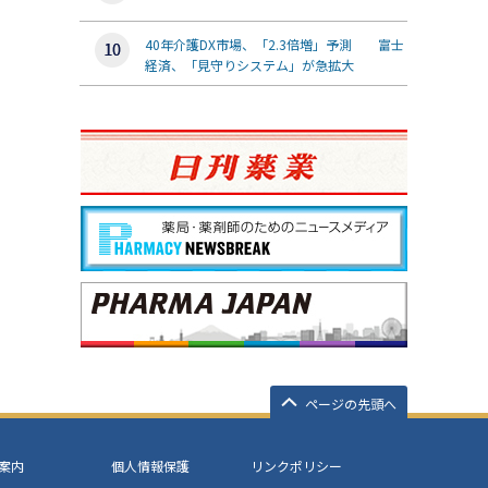
40年介護DX市場、「2.3倍増」予測 富士
経済、「見守りシステム」が急拡大
ページの先頭へ
案内
個人情報保護
リンクポリシー