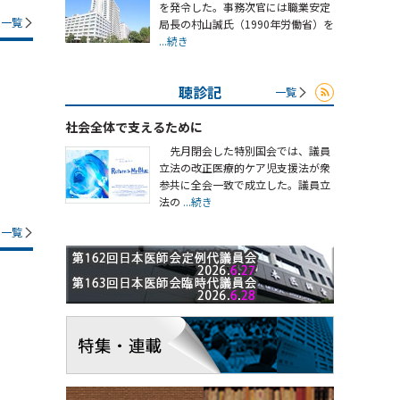
を発令した。事務次官には職業安定
一覧
局長の村山誠氏（1990年労働省）を
...続き
聴診記
一覧
社会全体で支えるために
先月閉会した特別国会では、議員
立法の改正医療的ケア児支援法が衆
参共に全会一致で成立した。議員立
法の
...続き
一覧