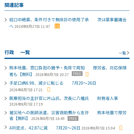
関連記事
経口中絶薬、条件付きで無床診の使用了承 次は薬事審議会
へ
2024年8月27日 11:47
行政
一覧
一覧
熊本地震、窓口負担の猶予・免除で周知 厚労省、対応保険
FREE
者も【無料】
2026年8月7日 20:27
手足口病6.98、減少に転じる 7月20～26日
2026年8月7日 17:21
医療担当の主計官に片山氏、次長に八幡氏 財務省人事
2026年8月7日 17:19
被災地への医師派遣、災害救助費から支弁 熊本地震で厚労
省【無料】
2026年8月7日 16:49
FREE
ARI定点、42.87に減 7月20～26日
2026年8月7日 15:04