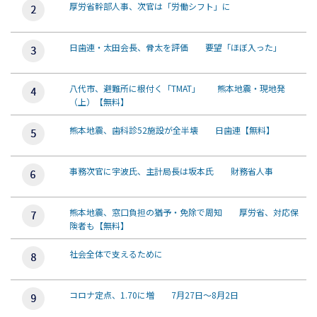
厚労省幹部人事、次官は「労働シフト」に
日歯連・太田会長、骨太を評価 要望「ほぼ入った」
八代市、避難所に根付く「TMAT」 熊本地震・現地発
（上）【無料】
熊本地震、歯科診52施設が全半壊 日歯連【無料】
事務次官に宇波氏、主計局長は坂本氏 財務省人事
熊本地震、窓口負担の猶予・免除で周知 厚労省、対応保
険者も【無料】
社会全体で支えるために
コロナ定点、1.70に増 7月27日～8月2日