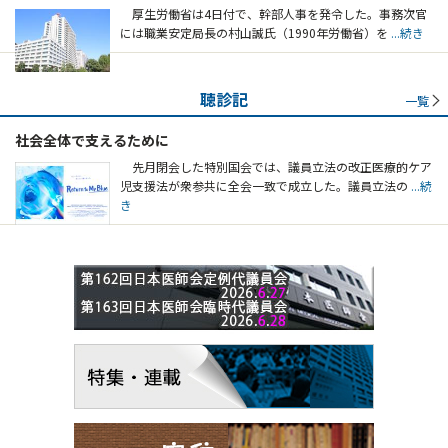
厚生労働省は4日付で、幹部人事を発令した。事務次官
には職業安定局長の村山誠氏（1990年労働省）を
...続き
聴診記
一覧
社会全体で支えるために
先月閉会した特別国会では、議員立法の改正医療的ケア
児支援法が衆参共に全会一致で成立した。議員立法の
...続
き