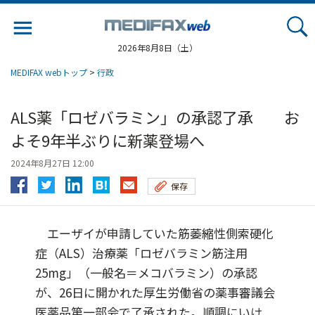
Jump
to
navigation
2026年8月8日（土）
MEDIFAX webトップ
>
行政
ALS薬「ロゼバラミン」の承認了承 お
よそ9年半ぶりに新薬登場へ
2024年8月27日 12:00
保存
エーザイが申請していた筋萎縮性側索硬化
症（ALS）治療薬「ロゼバラミン筋注用
25mg」（一般名＝メコバラミン）の承認
が、26日に開かれた厚生労働省の薬事審議会
医薬品第一部会で了承された。順調にいけ