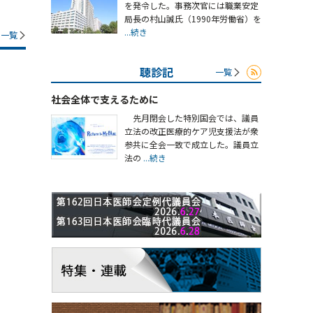
を発令した。事務次官には職業安定
局長の村山誠氏（1990年労働省）を
...続き
一覧
聴診記
一覧
社会全体で支えるために
先月閉会した特別国会では、議員
立法の改正医療的ケア児支援法が衆
参共に全会一致で成立した。議員立
法の
...続き