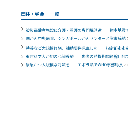
団体・学会
一覧
被災高齢者施設に介護・看護の専門職派遣 熊本地震
国がん中央病院、シンガポールがんセンターと覚書締結
特養など大規模修繕、補助要件見直しを 指定都市市
東京科学大が初の心臓移植 患者の待機期間短縮目指
緊急かつ大規模な対策を エボラ熱でWHO事務局長
20