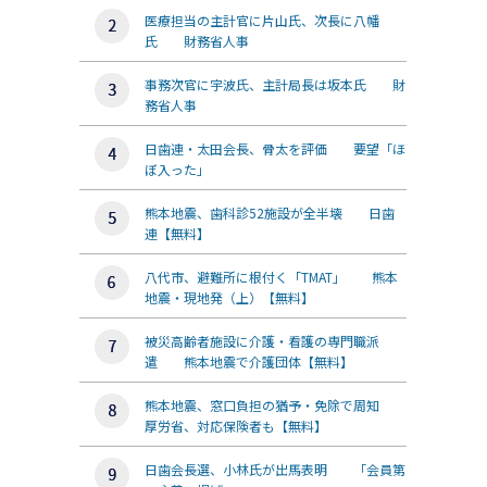
医療担当の主計官に片山氏、次長に八幡
氏 財務省人事
事務次官に宇波氏、主計局長は坂本氏 財
務省人事
日歯連・太田会長、骨太を評価 要望「ほ
ぼ入った」
熊本地震、歯科診52施設が全半壊 日歯
連【無料】
八代市、避難所に根付く「TMAT」 熊本
地震・現地発（上）【無料】
被災高齢者施設に介護・看護の専門職派
遣 熊本地震で介護団体【無料】
熊本地震、窓口負担の猶予・免除で周知
厚労省、対応保険者も【無料】
日歯会長選、小林氏が出馬表明 「会員第