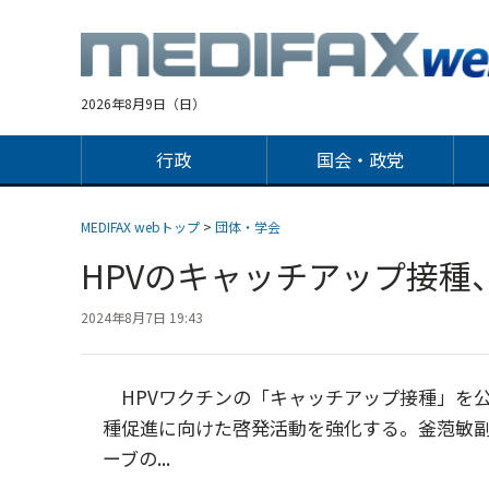
Jump
to
navigation
2026年8月9日（日）
行政
国会・政党
MEDIFAX webトップ
>
団体・学会
HPVのキャッチアップ接
2024年8月7日 19:43
HPVワクチンの「キャッチアップ接種」を公
種促進に向けた啓発活動を強化する。釜萢敏副
ーブの...