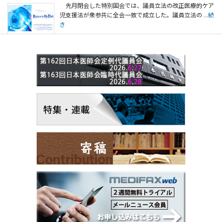
先月閉会した特別国会では、議員立法の改正医療的ケア
児支援法が衆参共に全会一致で成立した。議員立法の
...続
き