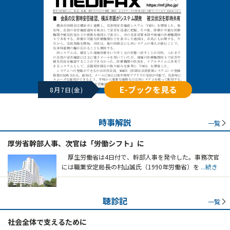
E-ブックを見る
8月7日(金)
時事解説
一覧
厚労省幹部人事、次官は「労働シフト」に
厚生労働省は4日付で、幹部人事を発令した。事務次官
には職業安定局長の村山誠氏（1990年労働省）を
...続き
聴診記
一覧
社会全体で支えるために