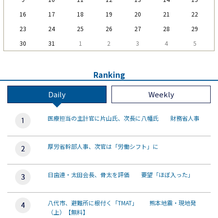
16
17
18
19
20
21
22
23
24
25
26
27
28
29
30
31
1
2
3
4
5
Ranking
Daily
Weekly
医療担当の主計官に片山氏、次長に八幡氏 財務省人事
厚労省幹部人事、次官は「労働シフト」に
日歯連・太田会長、骨太を評価 要望「ほぼ入った」
八代市、避難所に根付く「TMAT」 熊本地震・現地発
（上）【無料】