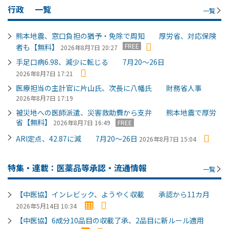
行政
一覧
一覧
熊本地震、窓口負担の猶予・免除で周知 厚労省、対応保険
FREE
者も【無料】
2026年8月7日 20:27
手足口病6.98、減少に転じる 7月20～26日
2026年8月7日 17:21
医療担当の主計官に片山氏、次長に八幡氏 財務省人事
2026年8月7日 17:19
被災地への医師派遣、災害救助費から支弁 熊本地震で厚労
省【無料】
2026年8月7日 16:49
FREE
ARI定点、42.87に減 7月20～26日
2026年8月7日 15:04
特集・連載：医薬品等承認・流通情報
一覧
【中医協】インレビック、ようやく収載 承認から11カ月
2026年5月14日 10:34
【中医協】6成分10品目の収載了承、2品目に新ルール適用