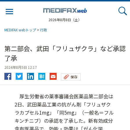
Jump
to
navigation
2026年8月8日（土）
MEDIFAX webトップ
>
行政
第二部会、武田「フリュザクラ」など承認
了承
2024年8月5日 12:17
保存
厚生労働省の薬事審議会医薬品第二部会は
2日、武田薬品工業の抗がん剤「フリュザク
ラカプセル1mg」「同5mg」（一般名＝フル
キンチニブ）の承認を了承した。新有効成分
含有医薬品で、効能・効果は「がん化学...