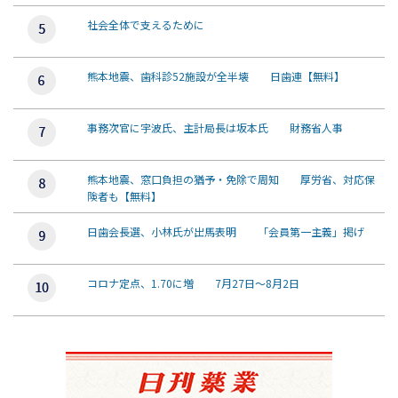
社会全体で支えるために
熊本地震、歯科診52施設が全半壊 日歯連【無料】
事務次官に宇波氏、主計局長は坂本氏 財務省人事
熊本地震、窓口負担の猶予・免除で周知 厚労省、対応保
険者も【無料】
日歯会長選、小林氏が出馬表明 「会員第一主義」掲げ
コロナ定点、1.70に増 7月27日～8月2日