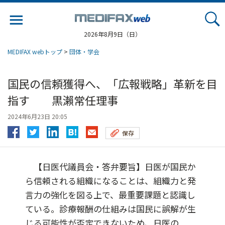
Jump
to
navigation
2026年8月9日（日）
MEDIFAX webトップ
>
団体・学会
国民の信頼獲得へ、「広報戦略」革新を目
指す 黒瀨常任理事
2024年6月23日 20:05
保存
【日医代議員会・答弁要旨】日医が国民か
ら信頼される組織になることは、組織力と発
言力の強化を図る上で、最重要課題と認識し
ている。診療報酬の仕組みは国民に誤解が生
じる可能性が否定できないため、日医の