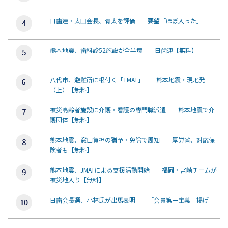
日歯連・太田会長、骨太を評価 要望「ほぼ入った」
熊本地震、歯科診52施設が全半壊 日歯連【無料】
八代市、避難所に根付く「TMAT」 熊本地震・現地発
（上）【無料】
被災高齢者施設に介護・看護の専門職派遣 熊本地震で介
護団体【無料】
熊本地震、窓口負担の猶予・免除で周知 厚労省、対応保
険者も【無料】
熊本地震、JMATによる支援活動開始 福岡・宮崎チームが
被災地入り【無料】
日歯会長選、小林氏が出馬表明 「会員第一主義」掲げ