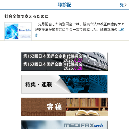
聴診記
一覧
社会全体で支えるために
先月閉会した特別国会では、議員立法の改正医療的ケア
児支援法が衆参共に全会一致で成立した。議員立法の
...続
き