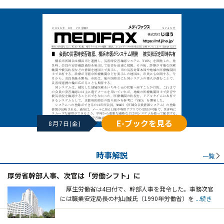
E-ブックを見る
8月7日(金)
時事解説
一覧
厚労省幹部人事、次官は「労働シフト」に
厚生労働省は4日付で、幹部人事を発令した。事務次官
には職業安定局長の村山誠氏（1990年労働省）を
...続き