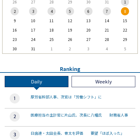
26
27
28
29
30
31
1
2
3
4
5
6
7
8
9
10
11
12
13
14
15
16
17
18
19
20
21
22
23
24
25
26
27
28
29
30
31
1
2
3
4
5
Ranking
Daily
Weekly
厚労省幹部人事、次官は「労働シフト」に
医療担当の主計官に片山氏、次長に八幡氏 財務省人事
日歯連・太田会長、骨太を評価 要望「ほぼ入った」