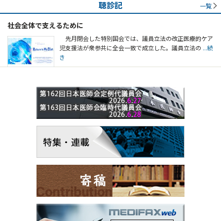
聴診記
一覧
社会全体で支えるために
先月閉会した特別国会では、議員立法の改正医療的ケア
児支援法が衆参共に全会一致で成立した。議員立法の
...続
き