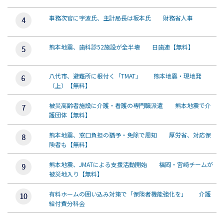
事務次官に宇波氏、主計局長は坂本氏 財務省人事
熊本地震、歯科診52施設が全半壊 日歯連【無料】
八代市、避難所に根付く「TMAT」 熊本地震・現地発
（上）【無料】
被災高齢者施設に介護・看護の専門職派遣 熊本地震で介
護団体【無料】
熊本地震、窓口負担の猶予・免除で周知 厚労省、対応保
険者も【無料】
熊本地震、JMATによる支援活動開始 福岡・宮崎チームが
被災地入り【無料】
有料ホームの囲い込み対策で「保険者機能強化を」 介護
給付費分科会