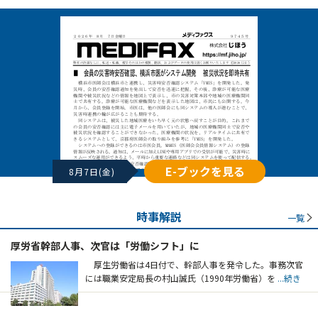
E-ブックを見る
8月7日(金)
時事解説
一覧
厚労省幹部人事、次官は「労働シフト」に
厚生労働省は4日付で、幹部人事を発令した。事務次官
には職業安定局長の村山誠氏（1990年労働省）を
...続き