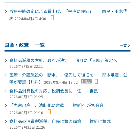
診療報酬改定による賃上げ、「率直に評価」 国民・玉木代
表
2024年4月4日 4:30
国会・政党
一覧
一覧
食料品減税の方針、政府が決定 9月に「大綱」策定へ
2026年8月5日 22:11
医療・介護施設の「断水」、優先して復旧を 熊本地震、公
FREE
明が要請【無料】
2026年8月4日 18:52
食料品消費税の対応、税調会長に一任 自民
2026年8月3日 21:25
「内密出産」、法制化に意欲 維新PTが初会合
2026年8月3日 21:16
食料品の消費税減税、自民に賛否両論 維新は賛成
2026年7月31日 21:26