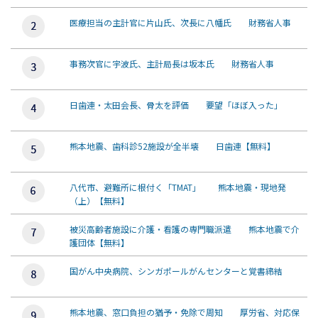
医療担当の主計官に片山氏、次長に八幡氏 財務省人事
事務次官に宇波氏、主計局長は坂本氏 財務省人事
日歯連・太田会長、骨太を評価 要望「ほぼ入った」
熊本地震、歯科診52施設が全半壊 日歯連【無料】
八代市、避難所に根付く「TMAT」 熊本地震・現地発
（上）【無料】
被災高齢者施設に介護・看護の専門職派遣 熊本地震で介
護団体【無料】
国がん中央病院、シンガポールがんセンターと覚書締結
熊本地震、窓口負担の猶予・免除で周知 厚労省、対応保