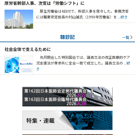
厚労省幹部人事、次官は「労働シフト」に
厚生労働省は4日付で、幹部人事を発令した。事務次官
には職業安定局長の村山誠氏（1990年労働省）を
...続き
聴診記
一覧
社会全体で支えるために
先月閉会した特別国会では、議員立法の改正医療的ケア
児支援法が衆参共に全会一致で成立した。議員立法の
...続
き