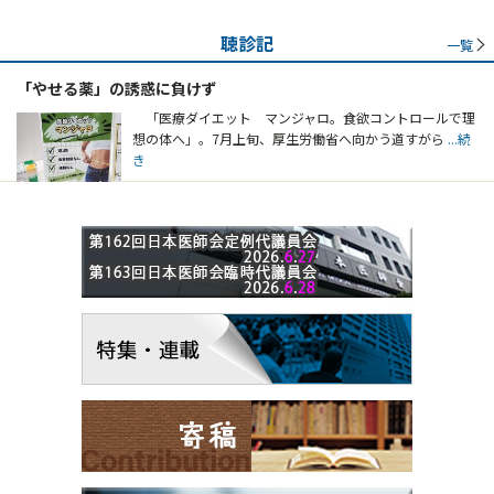
聴診記
一覧
「やせる薬」の誘惑に負けず
「医療ダイエット マンジャロ。食欲コントロールで理
想の体へ」。7月上旬、厚生労働省へ向かう道すがら
...続
き