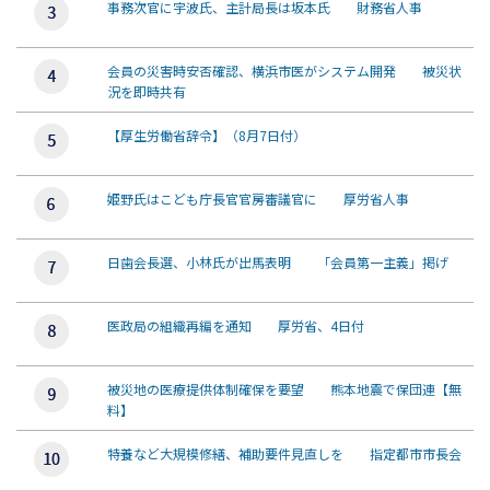
事務次官に宇波氏、主計局長は坂本氏 財務省人事
会員の災害時安否確認、横浜市医がシステム開発 被災状
況を即時共有
【厚生労働省辞令】（8月7日付）
姫野氏はこども庁長官官房審議官に 厚労省人事
日歯会長選、小林氏が出馬表明 「会員第一主義」掲げ
医政局の組織再編を通知 厚労省、4日付
被災地の医療提供体制確保を要望 熊本地震で保団連【無
料】
特養など大規模修繕、補助要件見直しを 指定都市市長会