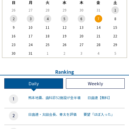
日
月
火
水
木
金
土
26
27
28
29
30
31
1
2
3
4
5
6
7
8
9
10
11
12
13
14
15
16
17
18
19
20
21
22
23
24
25
26
27
28
29
30
31
1
2
3
4
5
Ranking
Daily
Weekly
熊本地震、歯科診52施設が全半壊 日歯連【無料】
日歯連・太田会長、骨太を評価 要望「ほぼ入った」