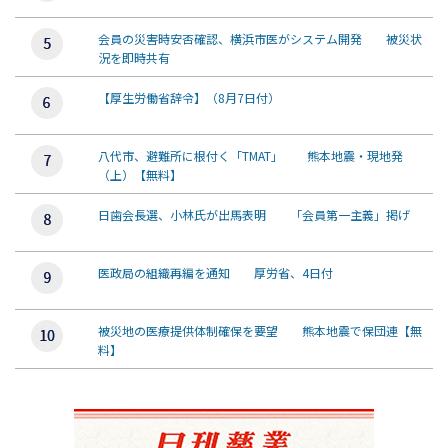
会員の災害時安否確認、横浜市医がシステム開発 被災状
況を即時共有
【厚生労働省辞令】（8月7日付）
八代市、避難所に根付く「TMAT」 熊本地震・現地発
（上）【無料】
日歯会長選、小林氏が出馬表明 「会員第一主義」掲げ
医政局の組織再編を通知 厚労省、4日付
被災地の医療提供体制確保を要望 熊本地震で保団連【無
料】