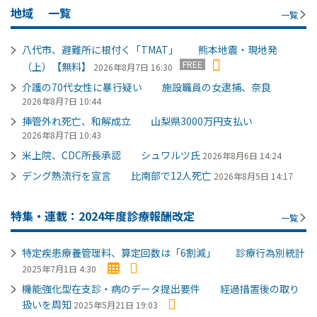
地域
一覧
一覧
八代市、避難所に根付く「TMAT」 熊本地震・現地発
FREE
（上）【無料】
2026年8月7日 16:30
介護の70代女性に暴行疑い 施設職員の女逮捕、奈良
2026年8月7日 10:44
挿管外れ死亡、和解成立 山梨県3000万円支払い
2026年8月7日 10:43
米上院、CDC所長承認 シュワルツ氏
2026年8月6日 14:24
デング熱流行を宣言 比南部で12人死亡
2026年8月5日 14:17
特集・連載：2024年度診療報酬改定
一覧
特定疾患療養管理料、算定回数は「6割減」 診療行為別統計
2025年7月1日 4:30
機能強化型在支診・病のデータ提出要件 経過措置後の取り
扱いを周知
2025年5月21日 19:03