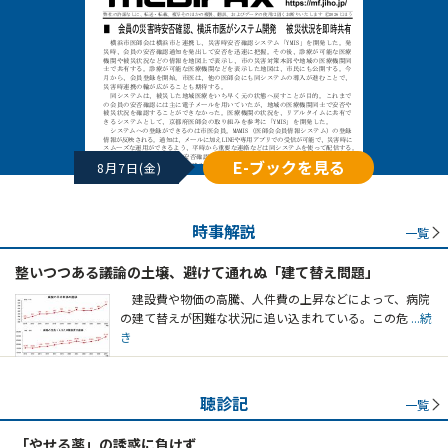
E-ブックを見る
8月7日(金)
時事解説
一覧
整いつつある議論の土壌、避けて通れぬ「建て替え問題」
建設費や物価の高騰、人件費の上昇などによって、病院
の建て替えが困難な状況に追い込まれている。この危
...続
き
聴診記
一覧
「やせる薬」の誘惑に負けず