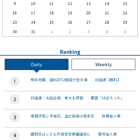
9
10
11
12
13
14
15
16
17
18
19
20
21
22
23
24
25
26
27
28
29
30
31
1
2
3
4
5
Ranking
Daily
Weekly
熊本地震、歯科診52施設が全半壊 日歯連【無料】
日歯連・太田会長、骨太を評価 要望「ほぼ入った」
事務次官に宇波氏、主計局長は坂本氏 財務省人事
姫野氏はこども庁長官官房審議官に 厚労省人事