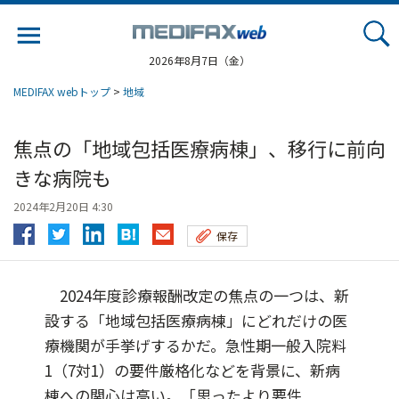
Jump
to
navigation
2026年8月7日（金）
MEDIFAX webトップ
>
地域
焦点の「地域包括医療病棟」、移行に前向
きな病院も
2024年2月20日 4:30
保存
2024年度診療報酬改定の焦点の一つは、新
設する「地域包括医療病棟」にどれだけの医
療機関が手挙げするかだ。急性期一般入院料
1（7対1）の要件厳格化などを背景に、新病
棟への関心は高い。「思ったより要件...