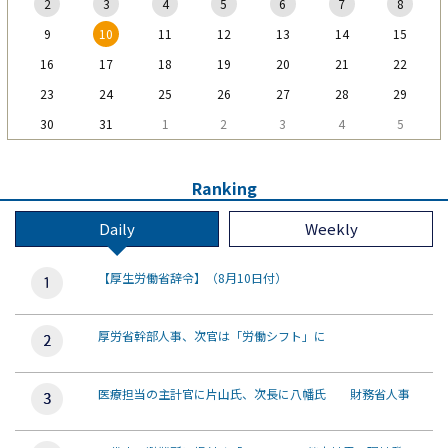
2
3
4
5
6
7
8
9
10
11
12
13
14
15
16
17
18
19
20
21
22
23
24
25
26
27
28
29
30
31
1
2
3
4
5
Ranking
Daily
Weekly
【厚生労働省辞令】（8月10日付）
厚労省幹部人事、次官は「労働シフト」に
医療担当の主計官に片山氏、次長に八幡氏 財務省人事