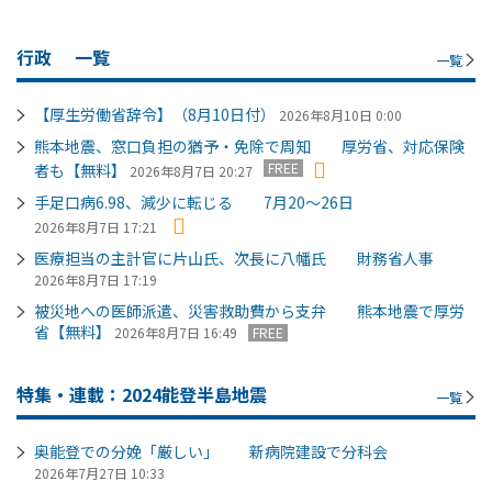
行政
一覧
一覧
【厚生労働省辞令】（8月10日付）
2026年8月10日 0:00
熊本地震、窓口負担の猶予・免除で周知 厚労省、対応保険
FREE
者も【無料】
2026年8月7日 20:27
手足口病6.98、減少に転じる 7月20～26日
2026年8月7日 17:21
医療担当の主計官に片山氏、次長に八幡氏 財務省人事
2026年8月7日 17:19
被災地への医師派遣、災害救助費から支弁 熊本地震で厚労
省【無料】
2026年8月7日 16:49
FREE
特集・連載：2024能登半島地震
一覧
奥能登での分娩「厳しい」 新病院建設で分科会
2026年7月27日 10:33