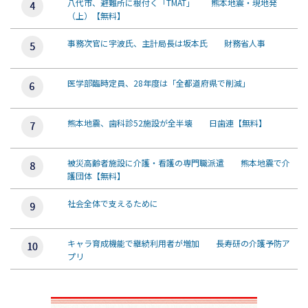
八代市、避難所に根付く「TMAT」 熊本地震・現地発
（上）【無料】
事務次官に宇波氏、主計局長は坂本氏 財務省人事
医学部臨時定員、28年度は「全都道府県で削減」
熊本地震、歯科診52施設が全半壊 日歯連【無料】
被災高齢者施設に介護・看護の専門職派遣 熊本地震で介
護団体【無料】
社会全体で支えるために
キャラ育成機能で継続利用者が増加 長寿研の介護予防ア
プリ