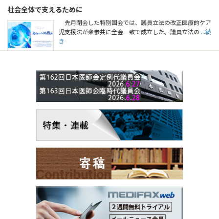
社会全体で支えるために
先月閉会した特別国会では、議員立法の改正医療的ケア
児支援法が衆参共に全会一致で成立した。議員立法の
...続
き