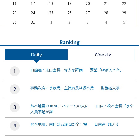
16
17
18
19
20
21
22
23
24
25
26
27
28
29
30
31
1
2
3
4
5
Ranking
Daily
Weekly
日歯連・太田会長、骨太を評価 要望「ほぼ入った」
事務次官に宇波氏、主計局長は坂本氏 財務省人事
熊本地震のJMAT、25チーム82人に 日医・松本会長「水や
人員不足が課...
熊本地震、歯科診52施設が全半壊 日歯連【無料】