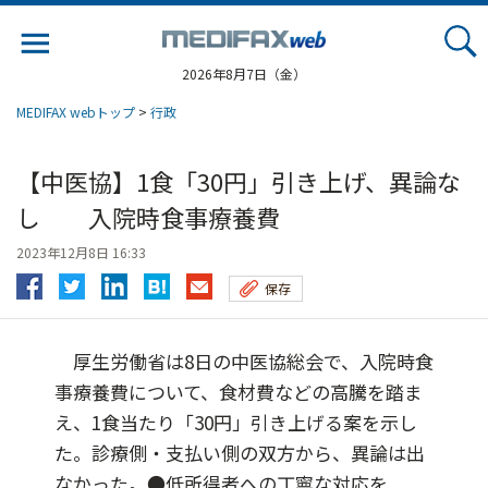
Jump
to
navigation
2026年8月7日（金）
MEDIFAX webトップ
>
行政
【中医協】1食「30円」引き上げ、異論な
し 入院時食事療養費
2023年12月8日 16:33
保存
厚生労働省は8日の中医協総会で、入院時食
事療養費について、食材費などの高騰を踏ま
え、1食当たり「30円」引き上げる案を示し
た。診療側・支払い側の双方から、異論は出
なかった。●低所得者への丁寧な対応を...