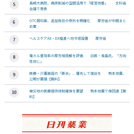
長崎大病院、病床削減の空間活用で「経営改善」 文科省
会議で発表
OTC類似薬、追加負担の例外を明確化 厚労省が中間まと
め案
ヘルスケアAX・DX推進へ司令塔設置 厚労省
電カル普及率の厚労相見解を評価 日医・長島氏、「方向
性同じ」
医療・介護施設の「断水」、優先して復旧を 熊本地震、
公明が要請【無料】
被災地の医療提供体制確保を要望 熊本地震で保団連【無
料】