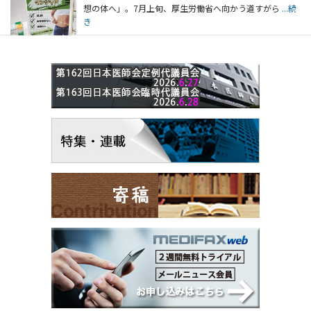
想の体へ」。7月上旬、厚生労働省へ向かう道すがら
...続
き