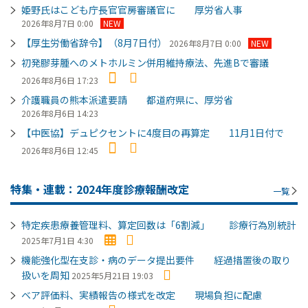
姫野氏はこども庁長官官房審議官に 厚労省人事
2026年8月7日 0:00
NEW
【厚生労働省辞令】（8月7日付）
2026年8月7日 0:00
NEW
初発膠芽腫へのメトホルミン併用維持療法、先進Bで審議
2026年8月6日 17:23
介護職員の熊本派遣要請 都道府県に、厚労省
2026年8月6日 14:23
【中医協】デュピクセントに4度目の再算定 11月1日付で
2026年8月6日 12:45
特集・連載：2024年度診療報酬改定
一覧
特定疾患療養管理料、算定回数は「6割減」 診療行為別統計
2025年7月1日 4:30
機能強化型在支診・病のデータ提出要件 経過措置後の取り
扱いを周知
2025年5月21日 19:03
ベア評価料、実績報告の様式を改定 現場負担に配慮