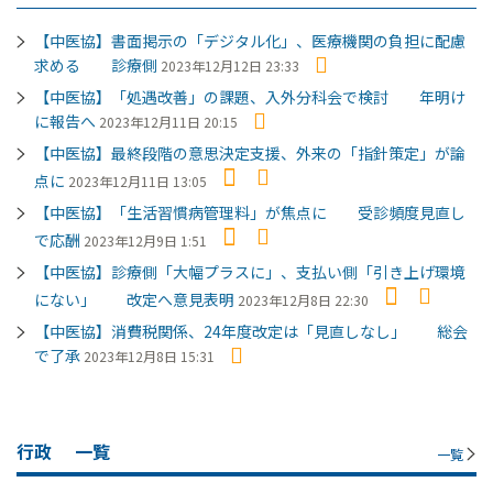
【中医協】書面掲示の「デジタル化」、医療機関の負担に配慮
求める 診療側
2023年12月12日 23:33
【中医協】「処遇改善」の課題、入外分科会で検討 年明け
に報告へ
2023年12月11日 20:15
【中医協】最終段階の意思決定支援、外来の「指針策定」が論
点に
2023年12月11日 13:05
【中医協】「生活習慣病管理料」が焦点に 受診頻度見直し
で応酬
2023年12月9日 1:51
【中医協】診療側「大幅プラスに」、支払い側「引き上げ環境
にない」 改定へ意見表明
2023年12月8日 22:30
【中医協】消費税関係、24年度改定は「見直しなし」 総会
で了承
2023年12月8日 15:31
行政
一覧
一覧