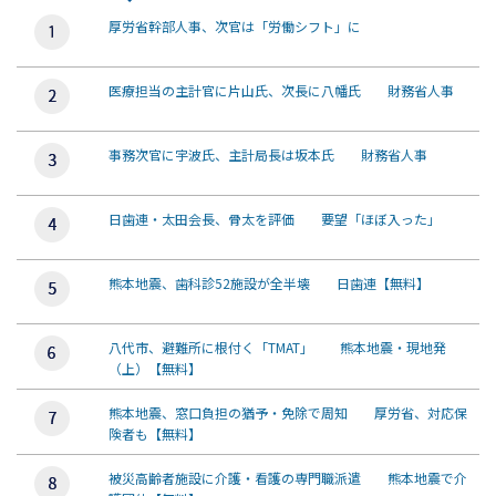
厚労省幹部人事、次官は「労働シフト」に
医療担当の主計官に片山氏、次長に八幡氏 財務省人事
事務次官に宇波氏、主計局長は坂本氏 財務省人事
日歯連・太田会長、骨太を評価 要望「ほぼ入った」
熊本地震、歯科診52施設が全半壊 日歯連【無料】
八代市、避難所に根付く「TMAT」 熊本地震・現地発
（上）【無料】
熊本地震、窓口負担の猶予・免除で周知 厚労省、対応保
険者も【無料】
被災高齢者施設に介護・看護の専門職派遣 熊本地震で介