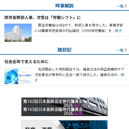
時事解説
一覧
厚労省幹部人事、次官は「労働シフト」に
厚生労働省は4日付で、幹部人事を発令した。事務次官
には職業安定局長の村山誠氏（1990年労働省）を
...続き
聴診記
一覧
社会全体で支えるために
先月閉会した特別国会では、議員立法の改正医療的ケア
児支援法が衆参共に全会一致で成立した。議員立法の
...続
き