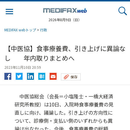
Jump
to
navigation
2026年8月9日（日）
MEDIFAX webトップ
>
行政
【中医協】食事療養費、引き上げに異論な
し 年内取りまとめへ
2023年11月10日 20:59
保存
中医協総会（会長＝小塩隆士・一橋大経済
研究所教授）は10日、入院時食事療養費の見
直しに向け、議論した。引き上げの方向性に
ついて、診療側・支払い側のいずれからも異
論は出なかった。今後、食事療養費の総額...