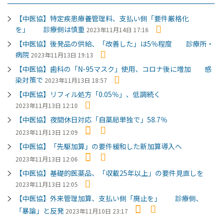
【中医協】特定疾患療養管理料、支払い側「要件厳格化
を」 診療側は慎重
2023年11月14日 17:16
【中医協】後発品の供給、「改善した」は5％程度 診療所・
病院
2023年11月13日 19:13
【中医協】歯科の「N-95マスク」使用、コロナ後に増加 感
染対策で
2023年11月13日 18:57
【中医協】リフィル処方「0.05％」、低調続く
2023年11月13日 12:10
【中医協】夜間休日対応「自薬局単独で」58.7％
2023年11月13日 12:09
【中医協】「先駆加算」の要件緩和した新加算導入へ
2023年11月13日 12:06
【中医協】基礎的医薬品、「収載25年以上」の要件見直しを
2023年11月13日 12:05
【中医協】外来管理加算、支払い側「廃止を」 診療側、
「暴論」と反発
2023年11月10日 23:17