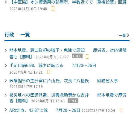
【中医協】オン資活用の診療所、半数近くで「重複投薬」回避
2023年11月10日 19:48
行政
一覧
一覧
熊本地震、窓口負担の猶予・免除で周知 厚労省、対応保険
FREE
者も【無料】
2026年8月7日 20:27
手足口病6.98、減少に転じる 7月20～26日
2026年8月7日 17:21
医療担当の主計官に片山氏、次長に八幡氏 財務省人事
2026年8月7日 17:19
被災地への医師派遣、災害救助費から支弁 熊本地震で厚労
省【無料】
2026年8月7日 16:49
FREE
ARI定点、42.87に減 7月20～26日
2026年8月7日 15:04