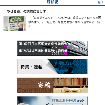
聴診記
一覧
「やせる薬」の誘惑に負けず
「医療ダイエット マンジャロ。食欲コントロールで理
想の体へ」。7月上旬、厚生労働省へ向かう道すがら
...続
き