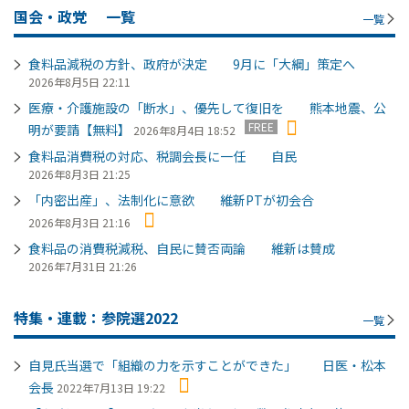
国会・政党
一覧
一覧
食料品減税の方針、政府が決定 9月に「大綱」策定へ
2026年8月5日 22:11
医療・介護施設の「断水」、優先して復旧を 熊本地震、公
FREE
明が要請【無料】
2026年8月4日 18:52
食料品消費税の対応、税調会長に一任 自民
2026年8月3日 21:25
「内密出産」、法制化に意欲 維新PTが初会合
2026年8月3日 21:16
食料品の消費税減税、自民に賛否両論 維新は賛成
2026年7月31日 21:26
特集・連載：参院選2022
一覧
自見氏当選で「組織の力を示すことができた」 日医・松本
会長
2022年7月13日 19:22