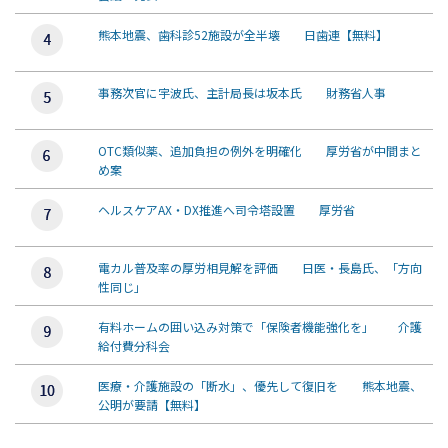
熊本地震、歯科診52施設が全半壊 日歯連【無料】
事務次官に宇波氏、主計局長は坂本氏 財務省人事
OTC類似薬、追加負担の例外を明確化 厚労省が中間まと
め案
ヘルスケアAX・DX推進へ司令塔設置 厚労省
電カル普及率の厚労相見解を評価 日医・長島氏、「方向
性同じ」
有料ホームの囲い込み対策で「保険者機能強化を」 介護
給付費分科会
医療・介護施設の「断水」、優先して復旧を 熊本地震、
公明が要請【無料】