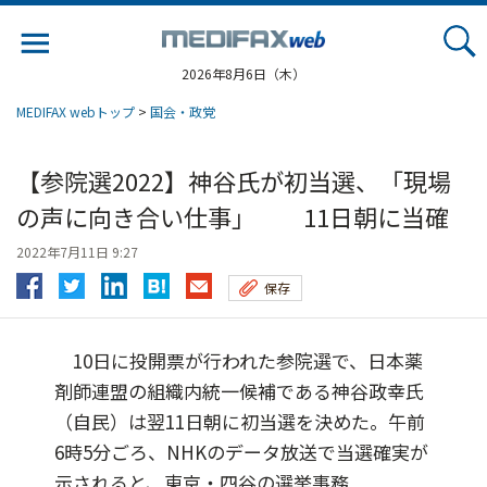
Jump
to
navigation
2026年8月6日（木）
MEDIFAX webトップ
>
国会・政党
【参院選2022】神谷氏が初当選、「現場
の声に向き合い仕事」 11日朝に当確
2022年7月11日 9:27
保存
10日に投開票が行われた参院選で、日本薬
剤師連盟の組織内統一候補である神谷政幸氏
（自民）は翌11日朝に初当選を決めた。午前
6時5分ごろ、NHKのデータ放送で当選確実が
示されると、東京・四谷の選挙事務...