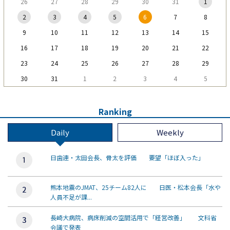
26
27
28
29
30
31
1
2
3
4
5
6
7
8
9
10
11
12
13
14
15
16
17
18
19
20
21
22
23
24
25
26
27
28
29
30
31
1
2
3
4
5
Ranking
Daily
Weekly
日歯連・太田会長、骨太を評価 要望「ほぼ入った」
熊本地震のJMAT、25チーム82人に 日医・松本会長「水や
人員不足が課...
長崎大病院、病床削減の空間活用で「経営改善」 文科省
会議で発表