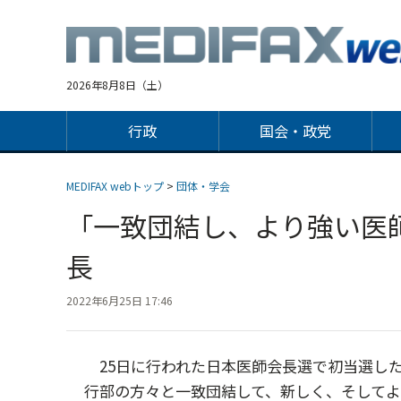
Jump
to
navigation
2026年8月8日（土）
行政
国会・政党
MEDIFAX webトップ
>
団体・学会
「一致団結し、より強い医
長
2022年6月25日 17:46
25日に行われた日本医師会長選で初当選し
行部の方々と一致団結して、新しく、そして