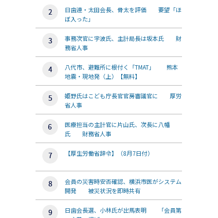
日歯連・太田会長、骨太を評価 要望「ほ
ぼ入った」
事務次官に宇波氏、主計局長は坂本氏 財
務省人事
八代市、避難所に根付く「TMAT」 熊本
地震・現地発（上）【無料】
姫野氏はこども庁長官官房審議官に 厚労
省人事
医療担当の主計官に片山氏、次長に八幡
氏 財務省人事
【厚生労働省辞令】（8月7日付）
会員の災害時安否確認、横浜市医がシステム
開発 被災状況を即時共有
日歯会長選、小林氏が出馬表明 「会員第