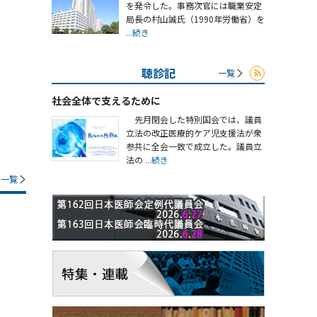
を発令した。事務次官には職業安定
局長の村山誠氏（1990年労働省）を
...続き
聴診記
一覧
社会全体で支えるために
先月閉会した特別国会では、議員
立法の改正医療的ケア児支援法が衆
参共に全会一致で成立した。議員立
法の
...続き
一覧