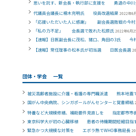
思いを託す、新会長・執行部に支援を 勇退の中川
代議員会議長に柵木充明氏 役員改選結果
2022年6月
「応援いただいた人に感謝」 副会長選敗戦の今村
「私の力不足」 会長選で敗れた松原氏
2022年6月25
【速報】日医副会長に茂松、猪口、角田の3氏 今
【速報】常任理事の松本氏が初当選 日医会長選
2
団体・学会
一覧
被災高齢者施設に介護・看護の専門職派遣 熊本地震
国がん中央病院、シンガポールがんセンターと覚書締結
特養など大規模修繕、補助要件見直しを 指定都市市
東京科学大が初の心臓移植 患者の待機期間短縮目指
緊急かつ大規模な対策を エボラ熱でWHO事務局長
20