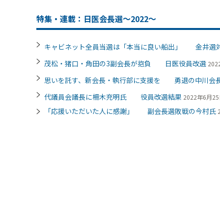
特集・連載：日医会長選～2022～
キャビネット全員当選は「本当に良い船出」 金井選
茂松・猪口・角田の3副会長が抱負 日医役員改選
202
思いを託す、新会長・執行部に支援を 勇退の中川会
代議員会議長に柵木充明氏 役員改選結果
2022年6月25日
「応援いただいた人に感謝」 副会長選敗戦の今村氏