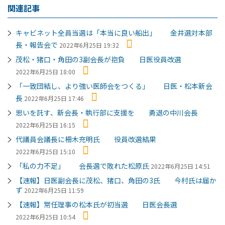
関連記事
キャビネット全員当選は「本当に良い船出」 金井選対本部
長・報告会で
2022年6月25日 19:32
茂松・猪口・角田の3副会長が抱負 日医役員改選
2022年6月25日 18:00
「一致団結し、より強い医師会をつくる」 日医・松本新会
長
2022年6月25日 17:46
思いを託す、新会長・執行部に支援を 勇退の中川会長
2022年6月25日 16:15
代議員会議長に柵木充明氏 役員改選結果
2022年6月25日 15:10
「私の力不足」 会長選で敗れた松原氏
2022年6月25日 14:51
【速報】日医副会長に茂松、猪口、角田の3氏 今村氏は届か
ず
2022年6月25日 11:59
【速報】常任理事の松本氏が初当選 日医会長選
2022年6月25日 10:54