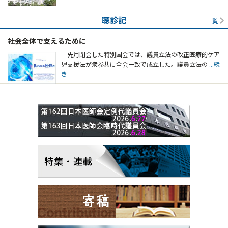
聴診記
一覧
社会全体で支えるために
先月閉会した特別国会では、議員立法の改正医療的ケア
児支援法が衆参共に全会一致で成立した。議員立法の
...続
き