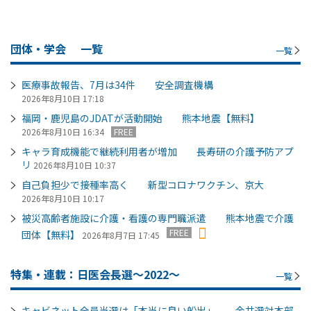
団体・学会
一覧
一覧
医療事故報告、7月は34件 安全調査機構
2026年8月10日 17:18
福岡・鹿児島のJDATが活動開始 熊本地震【無料】
2026年8月10日 16:34
FREE
キャラ育成機能で継続利用者が増加 長寿研の介護予防アプ
リ
2026年8月10日 10:37
自己負担少で接種率高く 新型コロナワクチン、京大
2026年8月10日 10:17
被災高齢者施設に介護・看護の専門職派遣 熊本地震で介護
FREE
団体【無料】
2026年8月7日 17:45
特集・連載：日医会長選～2022～
一覧
キャビネット全員当選は「本当に良い船出」 金井選対本部