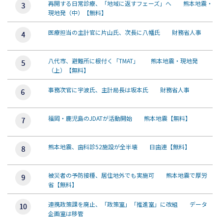
再開する日常診療、「地域に返すフェーズ」へ 熊本地震・
現地発（中）【無料】
医療担当の主計官に片山氏、次長に八幡氏 財務省人事
八代市、避難所に根付く「TMAT」 熊本地震・現地発
（上）【無料】
事務次官に宇波氏、主計局長は坂本氏 財務省人事
福岡・鹿児島のJDATが活動開始 熊本地震【無料】
熊本地震、歯科診52施設が全半壊 日歯連【無料】
被災者の予防接種、居住地外でも実施可 熊本地震で厚労
省【無料】
連携政策課を廃止、「政策室」「推進室」に改組 データ
企画室は移管