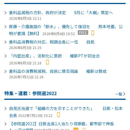
食料品減税の方針、政府が決定 9月に「大綱」策定へ
2026年8月5日 22:11
医療・介護施設の「断水」、優先して復旧を 熊本地震、公
FREE
明が要請【無料】
2026年8月4日 18:52
食料品消費税の対応、税調会長に一任 自民
2026年8月3日 21:25
「内密出産」、法制化に意欲 維新PTが初会合
2026年8月3日 21:16
食料品の消費税減税、自民に賛否両論 維新は賛成
2026年7月31日 21:26
特集・連載：参院選2022
一覧
自見氏当選で「組織の力を示すことができた」 日医・松本
会長
2022年7月13日 19:22
【参院選2022】日医会員1人当たり得票数、都市部で伸長
トップは福岡