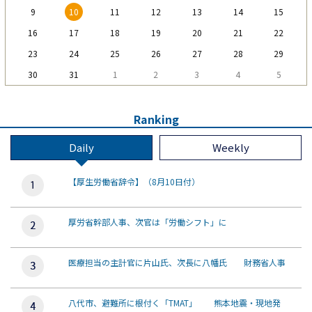
9
10
11
12
13
14
15
16
17
18
19
20
21
22
23
24
25
26
27
28
29
30
31
1
2
3
4
5
Ranking
Daily
Weekly
【厚生労働省辞令】（8月10日付）
厚労省幹部人事、次官は「労働シフト」に
医療担当の主計官に片山氏、次長に八幡氏 財務省人事
八代市、避難所に根付く「TMAT」 熊本地震・現地発