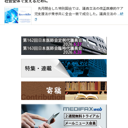
社会全体で支えるために
先月閉会した特別国会では、議員立法の改正医療的ケア
児支援法が衆参共に全会一致で成立した。議員立法の
...続
き