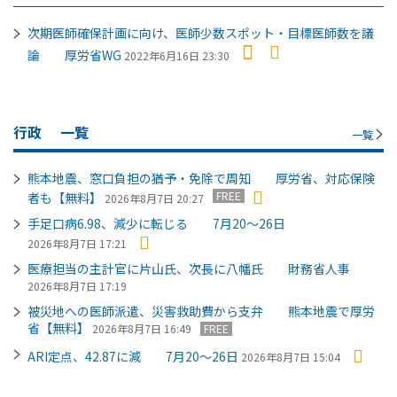
次期医師確保計画に向け、医師少数スポット・目標医師数を議
論 厚労省WG
2022年6月16日 23:30
行政
一覧
一覧
熊本地震、窓口負担の猶予・免除で周知 厚労省、対応保険
FREE
者も【無料】
2026年8月7日 20:27
手足口病6.98、減少に転じる 7月20～26日
2026年8月7日 17:21
医療担当の主計官に片山氏、次長に八幡氏 財務省人事
2026年8月7日 17:19
被災地への医師派遣、災害救助費から支弁 熊本地震で厚労
省【無料】
2026年8月7日 16:49
FREE
ARI定点、42.87に減 7月20～26日
2026年8月7日 15:04