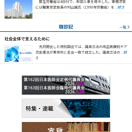
厚生労働省は4日付で、幹部人事を発令した。事務次官
には職業安定局長の村山誠氏（1990年労働省）を
...続き
聴診記
一覧
社会全体で支えるために
先月閉会した特別国会では、議員立法の改正医療的ケア
児支援法が衆参共に全会一致で成立した。議員立法の
...続
き