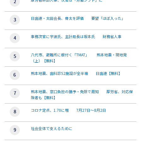
日歯連・太田会長、骨太を評価 要望「ほぼ入った」
事務次官に宇波氏、主計局長は坂本氏 財務省人事
八代市、避難所に根付く「TMAT」 熊本地震・現地発
（上）【無料】
熊本地震、歯科診52施設が全半壊 日歯連【無料】
熊本地震、窓口負担の猶予・免除で周知 厚労省、対応保
険者も【無料】
コロナ定点、1.70に増 7月27日～8月2日
社会全体で支えるために