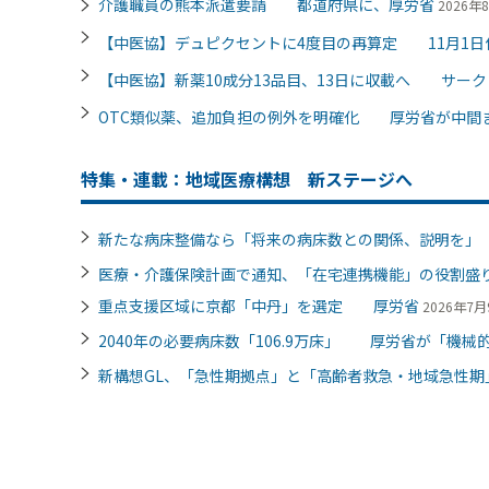
介護職員の熊本派遣要請 都道府県に、厚労省
2026年8
【中医協】デュピクセントに4度目の再算定 11月1日
【中医協】新薬10成分13品目、13日に収載へ サー
OTC類似薬、追加負担の例外を明確化 厚労省が中間
特集・連載：地域医療構想 新ステージへ
新たな病床整備なら「将来の病床数との関係、説明を
医療・介護保険計画で通知、「在宅連携機能」の役割
重点支援区域に京都「中丹」を選定 厚労省
2026年7月9
2040年の必要病床数「106.9万床」 厚労省が「機械的
新構想GL、「急性期拠点」と「高齢者救急・地域急性期