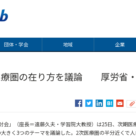
団体・学会
地域
企業
医療圏の在り方を議論 厚労省
会」（座長＝遠藤久夫・学習院大教授）は25日、次期医
大きく3つのテーマを議論した。2次医療圏の半分近くで人