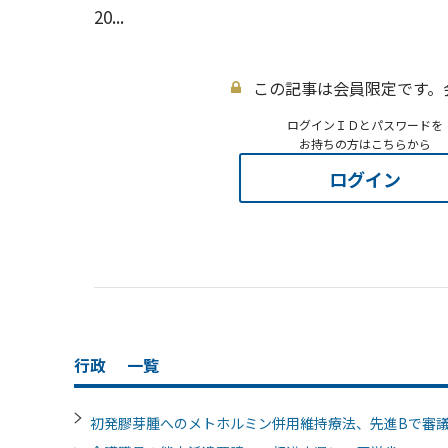
20...
この記事は会員限定です。
ログインＩＤとパスワードを
お持ちの方はこちらから
ログイン
行政
一覧
初発膠芽腫へのメトホルミン併用維持療法、先進Bで審