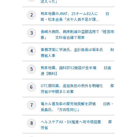
ぼ入った」
熊本地震のJMAT、25チーム82人に 日
医・松本会長「水や人員不足が課...
長崎大病院、病床削減の空間活用で「経営改
善」 文科省会議で発表
事務次官に宇波氏、主計局長は坂本氏 財
務省人事
熊本地震、歯科診52施設が全半壊 日歯
連【無料】
OTC類似薬、追加負担の例外を明確化 厚
労省が中間まとめ案
電カル普及率の厚労相見解を評価 日医・
長島氏、「方向性同じ」
ヘルスケアAX・DX推進へ司令塔設置 厚
労省