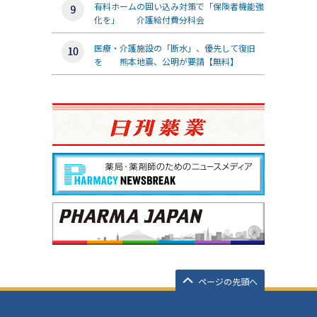
有料ホームの囲い込み対策で「保険者機能強
化を」 介護給付費分科会
医療・介護施設の「断水」、優先して復旧
を 熊本地震、公明が要請【無料】
ページの先頭へ