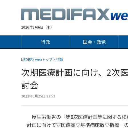
Jump
to
navigation
2026年8月6日（木）
行政
国会・政党
MEDIFAX webトップ
>
行政
次期医療計画に向け、2次
討会
2022年5月25日 23:52
厚生労働省の「第8次医療計画等に関する検討
計画に向けて▽医療圏▽基準病床数▽指標―の