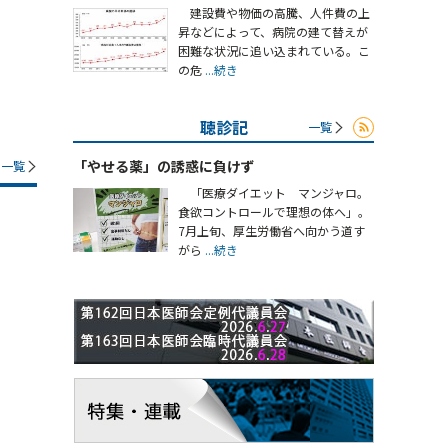
建設費や物価の高騰、人件費の上
昇などによって、病院の建て替えが
困難な状況に追い込まれている。こ
の危
...続き
聴診記
一覧
「やせる薬」の誘惑に負けず
一覧
「医療ダイエット マンジャロ。
食欲コントロールで理想の体へ」。
7月上旬、厚生労働省へ向かう道す
がら
...続き