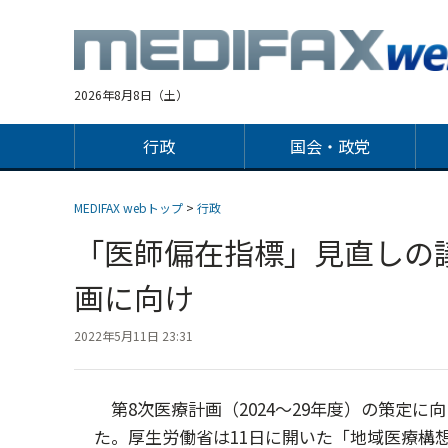
Jump
to
navigation
2026年8月8日（土）
行政
国会・政党
MEDIFAX webトップ
>
行政
「医師偏在指標」見直しの
画に向け
2022年5月11日 23:31
第8次医療計画（2024～29年度）の策定
た。厚生労働省は11日に開いた「地域医療構