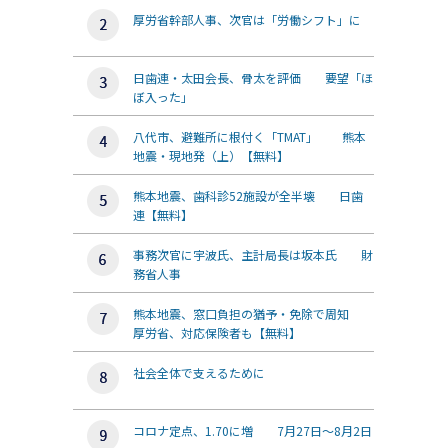
厚労省幹部人事、次官は「労働シフト」に
日歯連・太田会長、骨太を評価 要望「ほ
ぼ入った」
八代市、避難所に根付く「TMAT」 熊本
地震・現地発（上）【無料】
熊本地震、歯科診52施設が全半壊 日歯
連【無料】
事務次官に宇波氏、主計局長は坂本氏 財
務省人事
熊本地震、窓口負担の猶予・免除で周知
厚労省、対応保険者も【無料】
社会全体で支えるために
コロナ定点、1.70に増 7月27日～8月2日