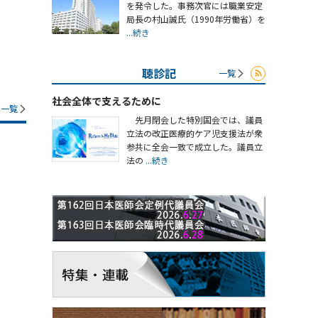
を発令した。事務次官には職業安定
局長の村山誠氏（1990年労働省）を
...続き
聴診記
一覧
社会全体で支えるために
一覧
先月閉会した特別国会では、議員
立法の改正医療的ケア児支援法が衆
参共に全会一致で成立した。議員立
法の
...続き