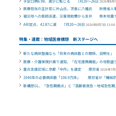
手足口病6.98、減少に転じる 7月20～26日
2026年8月7
医療担当の主計官に片山氏、次長に八幡氏 財務省人
被災地への医師派遣、災害救助費から支弁 熊本地震
ARI定点、42.87に減 7月20～26日
2026年8月7日 15:04
特集・連載：地域医療構想 新ステージへ
新たな病床整備なら「将来の病床数との関係、説明を
医療・介護保険計画で通知、「在宅連携機能」の役割
重点支援区域に京都「中丹」を選定 厚労省
2026年7月9
2040年の必要病床数「106.9万床」 厚労省が「機械的
新構想GL、「急性期拠点」と「高齢者救急・地域急性期