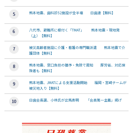
熊本地震、歯科診52施設が全半壊 日歯連【無料】
八代市、避難所に根付く「TMAT」 熊本地震・現地発
（上）【無料】
被災高齢者施設に介護・看護の専門職派遣 熊本地震で介
護団体【無料】
熊本地震、窓口負担の猶予・免除で周知 厚労省、対応保
険者も【無料】
熊本地震、JMATによる支援活動開始 福岡・宮崎チームが
被災地入り【無料】
日歯会長選、小林氏が出馬表明 「会員第一主義」掲げ