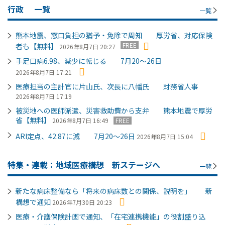
行政
一覧
一覧
熊本地震、窓口負担の猶予・免除で周知 厚労省、対応保険
FREE
者も【無料】
2026年8月7日 20:27
手足口病6.98、減少に転じる 7月20～26日
2026年8月7日 17:21
医療担当の主計官に片山氏、次長に八幡氏 財務省人事
2026年8月7日 17:19
被災地への医師派遣、災害救助費から支弁 熊本地震で厚労
省【無料】
2026年8月7日 16:49
FREE
ARI定点、42.87に減 7月20～26日
2026年8月7日 15:04
特集・連載：地域医療構想 新ステージへ
一覧
新たな病床整備なら「将来の病床数との関係、説明を」 新
構想で通知
2026年7月30日 20:23
医療・介護保険計画で通知、「在宅連携機能」の役割盛り込