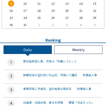
9
10
11
12
13
14
15
16
17
18
19
20
21
22
23
24
25
26
27
28
29
30
31
1
2
3
4
5
Ranking
Daily
Weekly
厚労省幹部人事、次官は「労働シフト」に
医療担当の主計官に片山氏、次長に八幡氏 財務省人事
事務次官に宇波氏、主計局長は坂本氏 財務省人事
日歯連・太田会長、骨太を評価 要望「ほぼ入った」