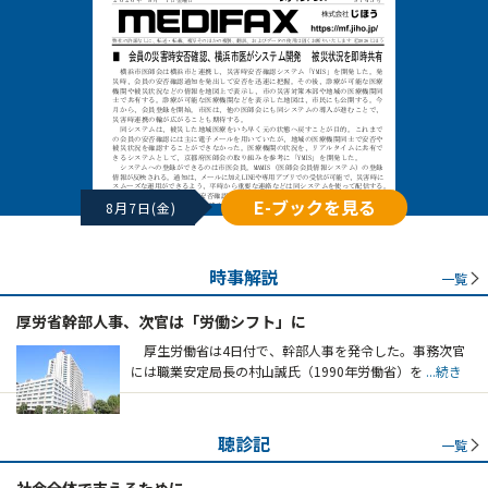
E-ブックを見る
8月7日(金)
時事解説
一覧
厚労省幹部人事、次官は「労働シフト」に
厚生労働省は4日付で、幹部人事を発令した。事務次官
には職業安定局長の村山誠氏（1990年労働省）を
...続き
聴診記
一覧
社会全体で支えるために