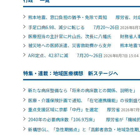
熊本地震、窓口負担の猶予・免除で周知 厚労省、対
手足口病6.98、減少に転じる 7月20～26日
2026年8月7
医療担当の主計官に片山氏、次長に八幡氏 財務省人
被災地への医師派遣、災害救助費から支弁 熊本地震
ARI定点、42.87に減 7月20～26日
2026年8月7日 15:04
特集・連載：地域医療構想 新ステージへ
新たな病床整備なら「将来の病床数との関係、説明を
医療・介護保険計画で通知、「在宅連携機能」の役割
重点支援区域に京都「中丹」を選定 厚労省
2026年7月9
2040年の必要病床数「106.9万床」 厚労省が「機械的
新構想GL、「急性期拠点」と「高齢者救急・地域急性期