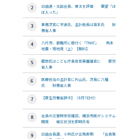
日歯連・太田会長、骨太を評価 要望「ほ
ぼ入った」
事務次官に宇波氏、主計局長は坂本氏 財
務省人事
八代市、避難所に根付く「TMAT」 熊本
地震・現地発（上）【無料】
姫野氏はこども庁長官官房審議官に 厚労
省人事
医療担当の主計官に片山氏、次長に八幡
氏 財務省人事
【厚生労働省辞令】（8月7日付）
会員の災害時安否確認、横浜市医がシステム
開発 被災状況を即時共有
日歯会長選、小林氏が出馬表明 「会員第