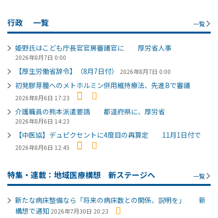
行政
一覧
一覧
姫野氏はこども庁長官官房審議官に 厚労省人事
2026年8月7日 0:00
【厚生労働省辞令】（8月7日付）
2026年8月7日 0:00
初発膠芽腫へのメトホルミン併用維持療法、先進Bで審議
2026年8月6日 17:23
介護職員の熊本派遣要請 都道府県に、厚労省
2026年8月6日 14:23
【中医協】デュピクセントに4度目の再算定 11月1日付で
2026年8月6日 12:45
特集・連載：地域医療構想 新ステージへ
一覧
新たな病床整備なら「将来の病床数との関係、説明を」 新
構想で通知
2026年7月30日 20:23