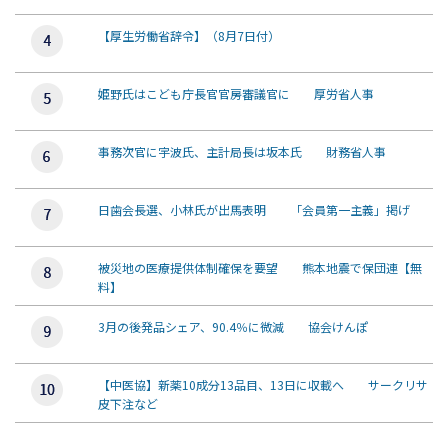
【厚生労働省辞令】（8月7日付）
姫野氏はこども庁長官官房審議官に 厚労省人事
事務次官に宇波氏、主計局長は坂本氏 財務省人事
日歯会長選、小林氏が出馬表明 「会員第一主義」掲げ
被災地の医療提供体制確保を要望 熊本地震で保団連【無
料】
3月の後発品シェア、90.4％に微減 協会けんぽ
【中医協】新薬10成分13品目、13日に収載へ サークリサ
皮下注など