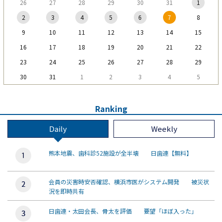
26
27
28
29
30
31
1
2
3
4
5
6
7
8
9
10
11
12
13
14
15
16
17
18
19
20
21
22
23
24
25
26
27
28
29
30
31
1
2
3
4
5
Ranking
Daily
Weekly
熊本地震、歯科診52施設が全半壊 日歯連【無料】
会員の災害時安否確認、横浜市医がシステム開発 被災状
況を即時共有
日歯連・太田会長、骨太を評価 要望「ほぼ入った」