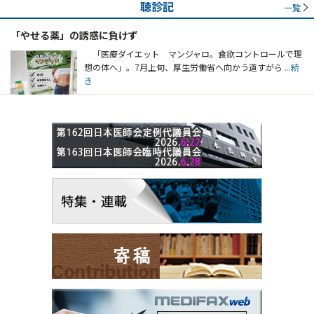
聴診記
一覧
「やせる薬」の誘惑に負けず
「医療ダイエット マンジャロ。食欲コントロールで理
想の体へ」。7月上旬、厚生労働省へ向かう道すがら
...続
き