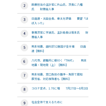
医療担当の主計官に片山氏、次長に八幡
氏 財務省人事
日歯連・太田会長、骨太を評価 要望「ほ
ぼ入った」
事務次官に宇波氏、主計局長は坂本氏 財
務省人事
熊本地震、歯科診52施設が全半壊 日歯
連【無料】
八代市、避難所に根付く「TMAT」 熊本
地震・現地発（上）【無料】
熊本地震、窓口負担の猶予・免除で周知
厚労省、対応保険者も【無料】
コロナ定点、1.70に増 7月27日～8月2日
社会全体で支えるために