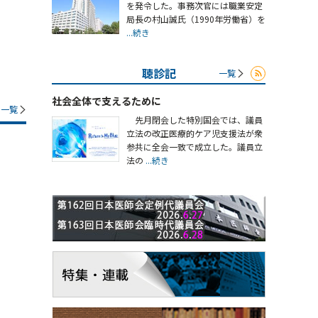
を発令した。事務次官には職業安定
局長の村山誠氏（1990年労働省）を
...続き
聴診記
一覧
社会全体で支えるために
一覧
先月閉会した特別国会では、議員
立法の改正医療的ケア児支援法が衆
参共に全会一致で成立した。議員立
法の
...続き