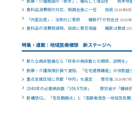
医療・介護施設の「断水」、優先して復旧を 熊本地
食料品消費税の対応、税調会長に一任 自民
2026年8月3
「内密出産」、法制化に意欲 維新PTが初会合
2026年
食料品の消費税減税、自民に賛否両論 維新は賛成
20
特集・連載：地域医療構想 新ステージへ
新たな病床整備なら「将来の病床数との関係、説明を
医療・介護保険計画で通知、「在宅連携機能」の役割
重点支援区域に京都「中丹」を選定 厚労省
2026年7月9
2040年の必要病床数「106.9万床」 厚労省が「機械的
新構想GL、「急性期拠点」と「高齢者救急・地域急性期