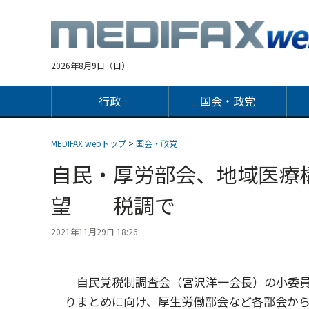
Jump
to
navigation
2026年8月9日（日）
行政
国会・政党
MEDIFAX webトップ
>
国会・政党
自民・厚労部会、地域医療
望 税調で
2021年11月29日 18:26
自民党税制調査会（宮沢洋一会長）の小委員会
りまとめに向け、厚生労働部会など各部会か