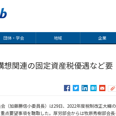
団体・学会
地域
企業
構想関連の固定資産税優遇など要
（加藤勝信小委員長）は29日、2022年度税制改正大綱
ら重点要望事項を聴取した。厚労部会からは牧原秀樹部会長