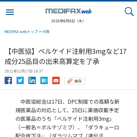
Jump
to
navigation
2026年8月6日（木）
MEDIFAX webトップ
>
行政
【中医協】ベルケイド注射用3mgなど17
成分25品目の出来高算定を了承
2021年11月17日 16:37
保存
中医協総会は17日、DPC制度での高額な新
規医薬品の対応として、25日に薬価収載予定
の医薬品のうち「ベルケイド注射用3mg」
（一般名＝ボルテゾミブ）、「ダラキューロ
配合皮下注」（ダラツムマブ〈遺伝子...