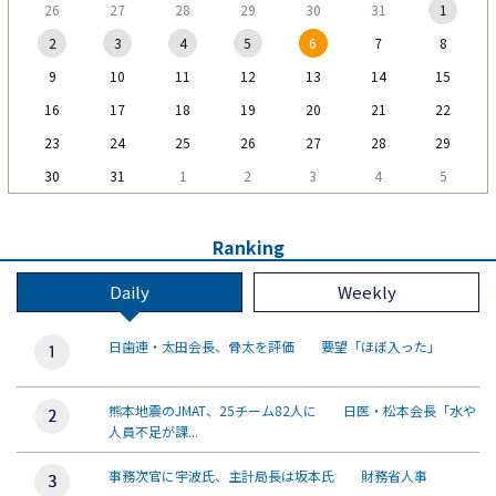
26
27
28
29
30
31
1
2
3
4
5
6
7
8
9
10
11
12
13
14
15
16
17
18
19
20
21
22
23
24
25
26
27
28
29
30
31
1
2
3
4
5
Ranking
Daily
Weekly
日歯連・太田会長、骨太を評価 要望「ほぼ入った」
熊本地震のJMAT、25チーム82人に 日医・松本会長「水や
人員不足が課...
事務次官に宇波氏、主計局長は坂本氏 財務省人事