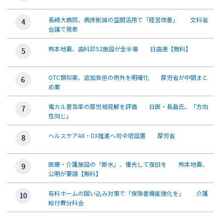
長崎大病院、病床削減の空間活用で「経営改善」 文科省
会議で発表
熊本地震、歯科診52施設が全半壊 日歯連【無料】
OTC類似薬、追加負担の例外を明確化 厚労省が中間まと
め案
電カル普及率の厚労相見解を評価 日医・長島氏、「方向
性同じ」
ヘルスケアAX・DX推進へ司令塔設置 厚労省
医療・介護施設の「断水」、優先して復旧を 熊本地震、
公明が要請【無料】
有料ホームの囲い込み対策で「保険者機能強化を」 介護
給付費分科会