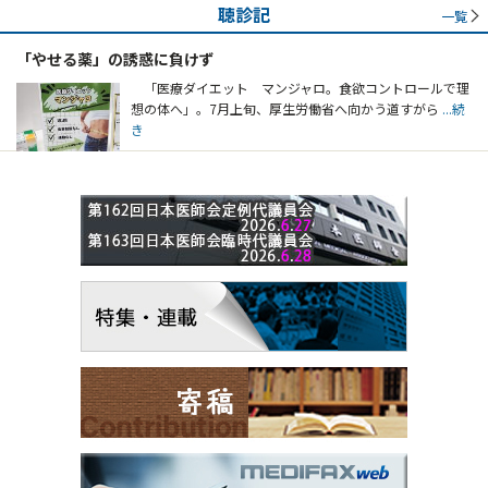
聴診記
一覧
「やせる薬」の誘惑に負けず
「医療ダイエット マンジャロ。食欲コントロールで理
想の体へ」。7月上旬、厚生労働省へ向かう道すがら
...続
き