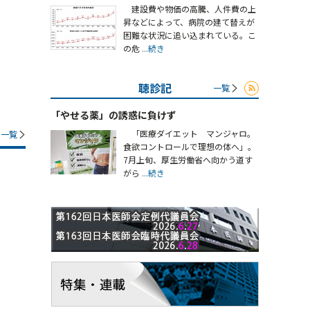
建設費や物価の高騰、人件費の上
昇などによって、病院の建て替えが
困難な状況に追い込まれている。こ
の危
...続き
聴診記
一覧
「やせる薬」の誘惑に負けず
「医療ダイエット マンジャロ。
一覧
食欲コントロールで理想の体へ」。
7月上旬、厚生労働省へ向かう道す
がら
...続き