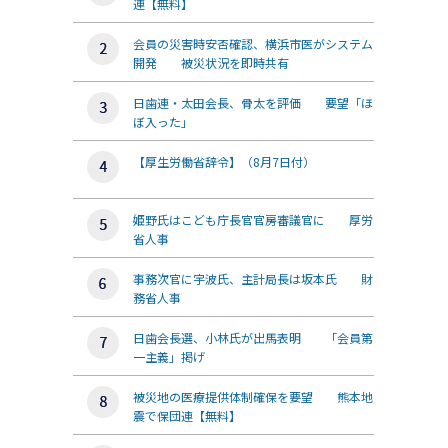
連【無料】
会員の災害時安否確認、横浜市医がシステム
開発 被災状況を即時共有
日歯連・太田会長、骨太を評価 要望「ほ
ぼ入った」
【厚生労働省辞令】（8月7日付）
姫野氏はこども庁長官官房審議官に 厚労
省人事
事務次官に宇波氏、主計局長は坂本氏 財
務省人事
日歯会長選、小林氏が出馬表明 「会員第
一主義」掲げ
被災地の医療提供体制確保を要望 熊本地
震で保団連【無料】