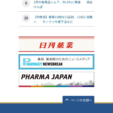
3月の後発品シェア、90.4％に微減 協会
けんぽ
【中医協】新薬10成分13品目、13日に収載
へ サークリサ皮下注など
ページの先頭へ