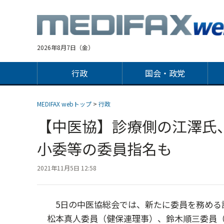
Jump
to
navigation
2026年8月7日（金）
行政
国会・政党
MEDIFAX webトップ
>
行政
【中医協】診療側の江澤
小委等の委員指名も
2021年11月5日 12:58
5日の中医協総会では、新たに委員を務める
松本真人委員（健保連理事）、鈴木順三委員（