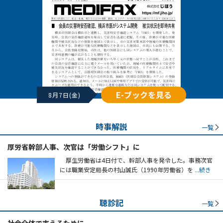
E-ブックを見る
8月7日(金)
時事解説
一覧
厚労省幹部人事、次官は「労働シフト」に
厚生労働省は4日付で、幹部人事を発令した。事務次官
には職業安定局長の村山誠氏（1990年労働省）を
...続き
聴診記
一覧
社会全体で支えるために