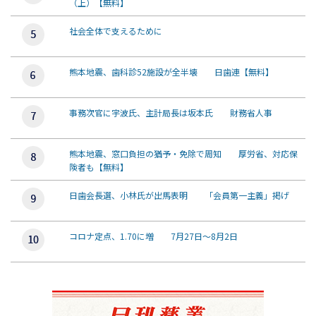
（上）【無料】
社会全体で支えるために
熊本地震、歯科診52施設が全半壊 日歯連【無料】
事務次官に宇波氏、主計局長は坂本氏 財務省人事
熊本地震、窓口負担の猶予・免除で周知 厚労省、対応保
険者も【無料】
日歯会長選、小林氏が出馬表明 「会員第一主義」掲げ
コロナ定点、1.70に増 7月27日～8月2日