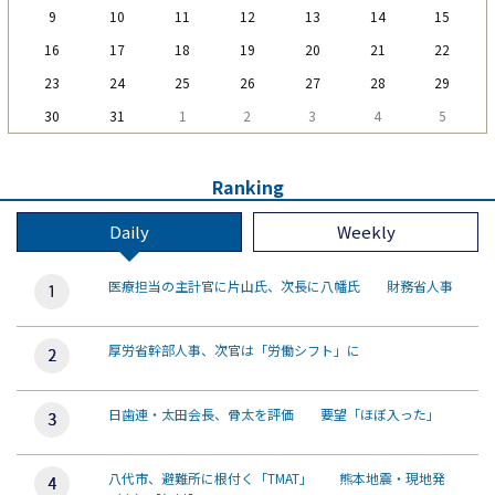
9
10
11
12
13
14
15
16
17
18
19
20
21
22
23
24
25
26
27
28
29
30
31
1
2
3
4
5
Ranking
Daily
Weekly
医療担当の主計官に片山氏、次長に八幡氏 財務省人事
厚労省幹部人事、次官は「労働シフト」に
日歯連・太田会長、骨太を評価 要望「ほぼ入った」
八代市、避難所に根付く「TMAT」 熊本地震・現地発