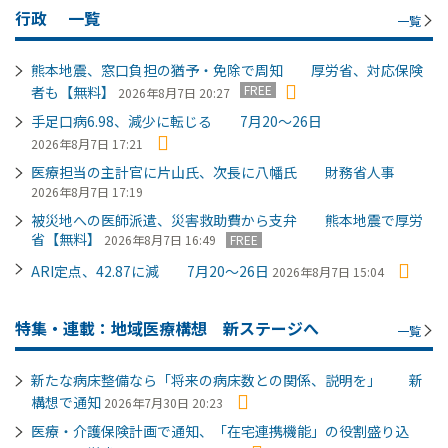
行政
一覧
一覧
熊本地震、窓口負担の猶予・免除で周知 厚労省、対応保険
FREE
者も【無料】
2026年8月7日 20:27
手足口病6.98、減少に転じる 7月20～26日
2026年8月7日 17:21
医療担当の主計官に片山氏、次長に八幡氏 財務省人事
2026年8月7日 17:19
被災地への医師派遣、災害救助費から支弁 熊本地震で厚労
省【無料】
2026年8月7日 16:49
FREE
ARI定点、42.87に減 7月20～26日
2026年8月7日 15:04
特集・連載：地域医療構想 新ステージへ
一覧
新たな病床整備なら「将来の病床数との関係、説明を」 新
構想で通知
2026年7月30日 20:23
医療・介護保険計画で通知、「在宅連携機能」の役割盛り込