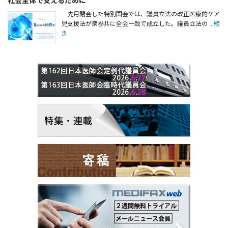
先月閉会した特別国会では、議員立法の改正医療的ケア
児支援法が衆参共に全会一致で成立した。議員立法の
...続
き