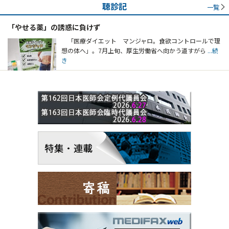
聴診記
一覧
「やせる薬」の誘惑に負けず
「医療ダイエット マンジャロ。食欲コントロールで理
想の体へ」。7月上旬、厚生労働省へ向かう道すがら
...続
き