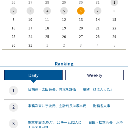
26
27
28
29
30
31
1
2
3
4
5
6
7
8
9
10
11
12
13
14
15
16
17
18
19
20
21
22
23
24
25
26
27
28
29
30
31
1
2
3
4
5
Ranking
Daily
Weekly
日歯連・太田会長、骨太を評価 要望「ほぼ入った」
事務次官に宇波氏、主計局長は坂本氏 財務省人事
熊本地震のJMAT、25チーム82人に 日医・松本会長「水や
人員不足が課...