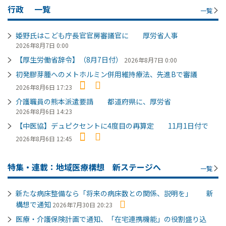
行政
一覧
一覧
姫野氏はこども庁長官官房審議官に 厚労省人事
2026年8月7日 0:00
【厚生労働省辞令】（8月7日付）
2026年8月7日 0:00
初発膠芽腫へのメトホルミン併用維持療法、先進Bで審議
2026年8月6日 17:23
介護職員の熊本派遣要請 都道府県に、厚労省
2026年8月6日 14:23
【中医協】デュピクセントに4度目の再算定 11月1日付で
2026年8月6日 12:45
特集・連載：地域医療構想 新ステージへ
一覧
新たな病床整備なら「将来の病床数との関係、説明を」 新
構想で通知
2026年7月30日 20:23
医療・介護保険計画で通知、「在宅連携機能」の役割盛り込