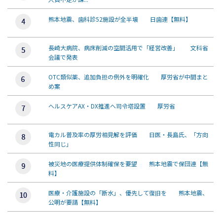
熊本地震、歯科診52施設が全半壊 日歯連【無料】
長崎大病院、病床削減の空間活用で「経営改善」 文科省
会議で発表
OTC類似薬、追加負担の例外を明確化 厚労省が中間まと
め案
ヘルスケアAX・DX推進へ司令塔設置 厚労省
電カル普及率の厚労相見解を評価 日医・長島氏、「方向
性同じ」
被災地の医療提供体制確保を要望 熊本地震で保団連【無
料】
医療・介護施設の「断水」、優先して復旧を 熊本地震、
公明が要請【無料】