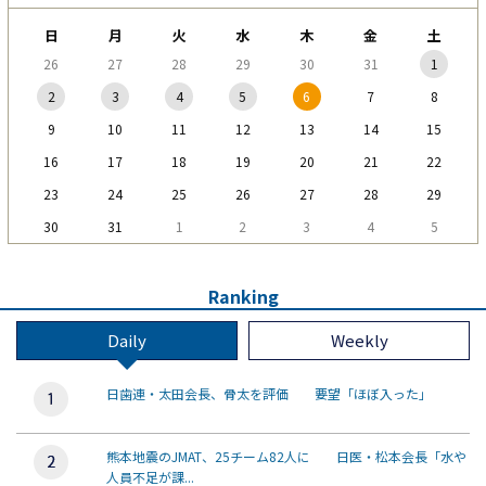
日
月
火
水
木
金
土
26
27
28
29
30
31
1
2
3
4
5
6
7
8
9
10
11
12
13
14
15
16
17
18
19
20
21
22
23
24
25
26
27
28
29
30
31
1
2
3
4
5
Ranking
Daily
Weekly
日歯連・太田会長、骨太を評価 要望「ほぼ入った」
熊本地震のJMAT、25チーム82人に 日医・松本会長「水や
人員不足が課...