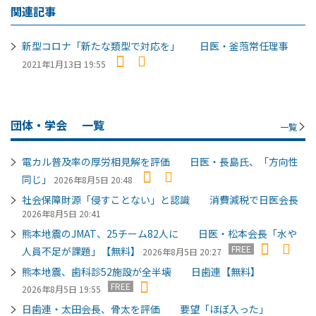
関連記事
新型コロナ「新たな類型で対応を」 日医・釜萢常任理事
2021年1月13日 19:55
団体・学会
一覧
一覧
電カル普及率の厚労相見解を評価 日医・長島氏、「方向性
同じ」
2026年8月5日 20:48
社会保障財源「侵すことない」と認識 消費減税で日医会長
2026年8月5日 20:41
熊本地震のJMAT、25チーム82人に 日医・松本会長「水や
FREE
人員不足が課題」【無料】
2026年8月5日 20:27
熊本地震、歯科診52施設が全半壊 日歯連【無料】
FREE
2026年8月5日 19:55
日歯連・太田会長、骨太を評価 要望「ほぼ入った」