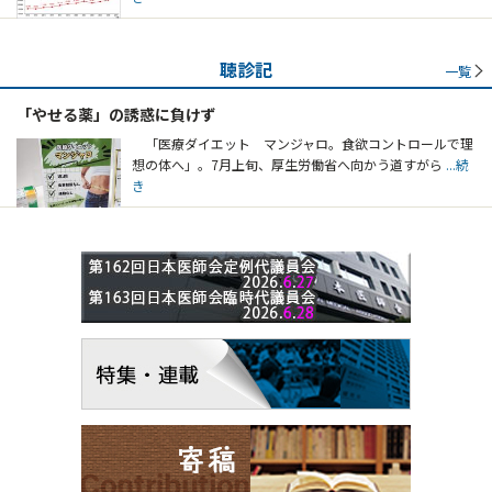
聴診記
一覧
「やせる薬」の誘惑に負けず
「医療ダイエット マンジャロ。食欲コントロールで理
想の体へ」。7月上旬、厚生労働省へ向かう道すがら
...続
き