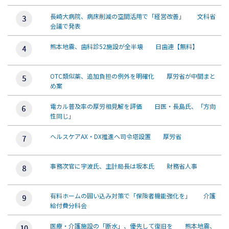
長崎大病院、病床削減の空間活用で「経営改善」 文科省
会議で発表
熊本地震、歯科診52施設が全半壊 日歯連【無料】
OTC類似薬、追加負担の例外を明確化 厚労省が中間まと
め案
電カル普及率の厚労相見解を評価 日医・長島氏、「方向
性同じ」
ヘルスケアAX・DX推進へ司令塔設置 厚労省
事務次官に宇波氏、主計局長は坂本氏 財務省人事
有料ホームの囲い込み対策で「保険者機能強化を」 介護
給付費分科会
医療・介護施設の「断水」、優先して復旧を 熊本地震、