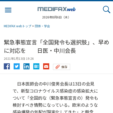
Jump
to
navigation
2026年8月6日（木）
MEDIFAX webトップ
>
団体・学会
緊急事態宣言「全国発令も選択肢」、早め
に対応を 日医・中川会長
2021年1月13日 19:26
保存
日本医師会の中川俊男会長は13日の会見
で、新型コロナウイルス感染症の感染拡大に
ついて「全国的な（緊急事態宣言の）発令も
検討すべき情勢になっている。欧米のような
感染爆発の気配が現実化してきた」と懸念