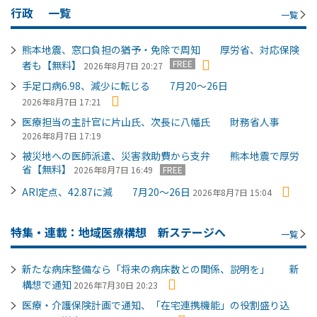
行政
一覧
一覧
熊本地震、窓口負担の猶予・免除で周知 厚労省、対応保険
FREE
者も【無料】
2026年8月7日 20:27
手足口病6.98、減少に転じる 7月20～26日
2026年8月7日 17:21
医療担当の主計官に片山氏、次長に八幡氏 財務省人事
2026年8月7日 17:19
被災地への医師派遣、災害救助費から支弁 熊本地震で厚労
省【無料】
2026年8月7日 16:49
FREE
ARI定点、42.87に減 7月20～26日
2026年8月7日 15:04
特集・連載：地域医療構想 新ステージへ
一覧
新たな病床整備なら「将来の病床数との関係、説明を」 新
構想で通知
2026年7月30日 20:23
医療・介護保険計画で通知、「在宅連携機能」の役割盛り込