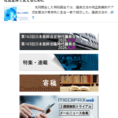
先月閉会した特別国会では、議員立法の改正医療的ケア
児支援法が衆参共に全会一致で成立した。議員立法の
...続
き