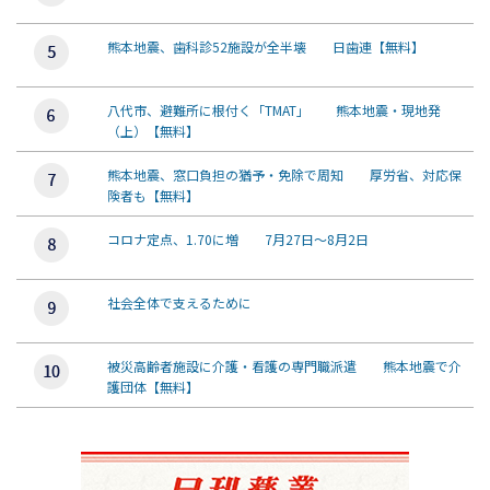
熊本地震、歯科診52施設が全半壊 日歯連【無料】
八代市、避難所に根付く「TMAT」 熊本地震・現地発
（上）【無料】
熊本地震、窓口負担の猶予・免除で周知 厚労省、対応保
険者も【無料】
コロナ定点、1.70に増 7月27日～8月2日
社会全体で支えるために
被災高齢者施設に介護・看護の専門職派遣 熊本地震で介
護団体【無料】