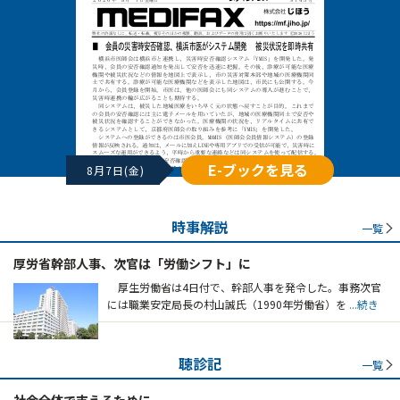
E-ブックを見る
8月7日(金)
時事解説
一覧
厚労省幹部人事、次官は「労働シフト」に
厚生労働省は4日付で、幹部人事を発令した。事務次官
には職業安定局長の村山誠氏（1990年労働省）を
...続き
聴診記
一覧
社会全体で支えるために