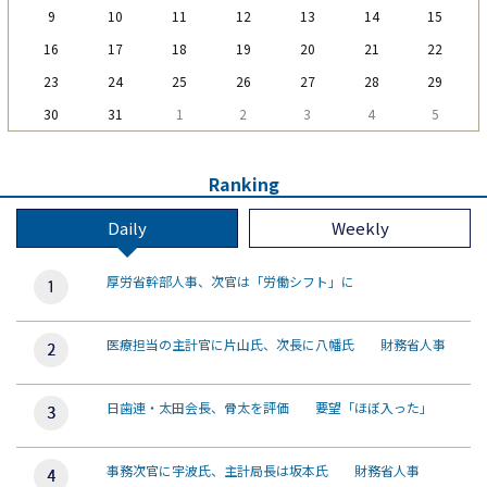
9
10
11
12
13
14
15
16
17
18
19
20
21
22
23
24
25
26
27
28
29
30
31
1
2
3
4
5
Ranking
Daily
Weekly
厚労省幹部人事、次官は「労働シフト」に
医療担当の主計官に片山氏、次長に八幡氏 財務省人事
日歯連・太田会長、骨太を評価 要望「ほぼ入った」
事務次官に宇波氏、主計局長は坂本氏 財務省人事