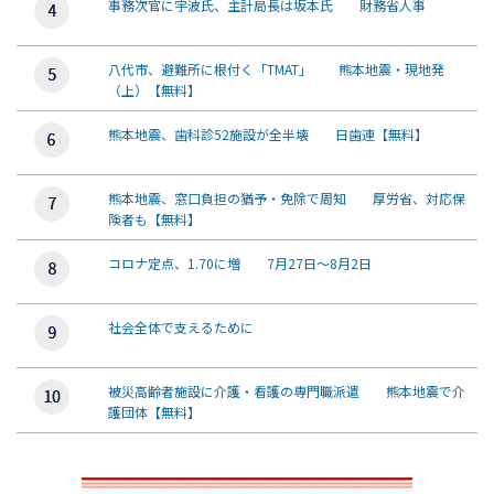
事務次官に宇波氏、主計局長は坂本氏 財務省人事
八代市、避難所に根付く「TMAT」 熊本地震・現地発
（上）【無料】
熊本地震、歯科診52施設が全半壊 日歯連【無料】
熊本地震、窓口負担の猶予・免除で周知 厚労省、対応保
険者も【無料】
コロナ定点、1.70に増 7月27日～8月2日
社会全体で支えるために
被災高齢者施設に介護・看護の専門職派遣 熊本地震で介
護団体【無料】