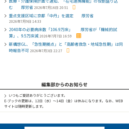
医療・介護保険計画で通知、「在宅連携機能」の役割盛り込
む 厚労省
2026年7月16日 20:51
重点支援区域に京都「中丹」を選定 厚労省
2026年7月9日 14:33
2040年の必要病床数「106.9万床」 厚労省が「機械的試
算」、9.5万床減
2026年7月7日 16:59
新構想GL、「急性期拠点」と「高齢者救急・地域急性期」は同
時報告不可
2026年7月3日 22:27
編集部からのお知らせ
いつもご愛読ありがとうございます。
E-ブックの更新は、12日（水）～14日（金）は休みになります。なお、WEB
サイトは随時更新します。