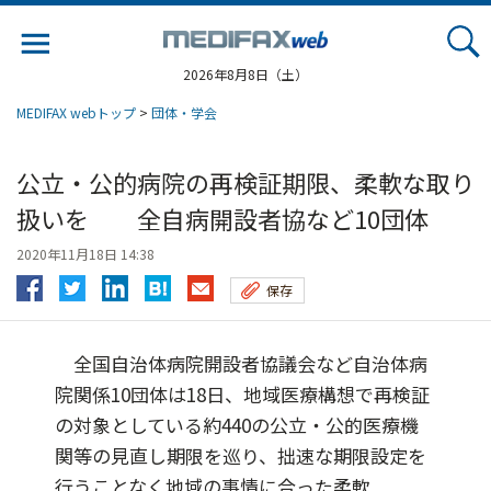
Jump
to
navigation
2026年8月8日（土）
MEDIFAX webトップ
>
団体・学会
公立・公的病院の再検証期限、柔軟な取り
扱いを 全自病開設者協など10団体
2020年11月18日 14:38
保存
全国自治体病院開設者協議会など自治体病
院関係10団体は18日、地域医療構想で再検証
の対象としている約440の公立・公的医療機
関等の見直し期限を巡り、拙速な期限設定を
行うことなく地域の事情に合った柔軟...