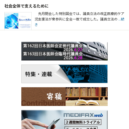
社会全体で支えるために
先月閉会した特別国会では、議員立法の改正医療的ケア
児支援法が衆参共に全会一致で成立した。議員立法の
...続
き