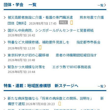
団体・学会
一覧
一覧
被災高齢者施設に介護・看護の専門職派遣 熊本地震で介護
FREE
団体【無料】
2026年8月7日 17:45
国がん中央病院、シンガポールがんセンターと覚書締結
2026年8月7日 16:42
特養など大規模修繕、補助要件見直しを 指定都市市長会
2026年8月7日 12:30
東京科学大が初の心臓移植 患者の待機期間短縮目指す
2026年8月7日 10:48
緊急かつ大規模な対策を エボラ熱でWHO事務局長
2026年8月7日 10:44
特集・連載：地域医療構想 新ステージへ
一覧
新たな病床整備なら「将来の病床数との関係、説明を」 新
構想で通知
2026年7月30日 20:23