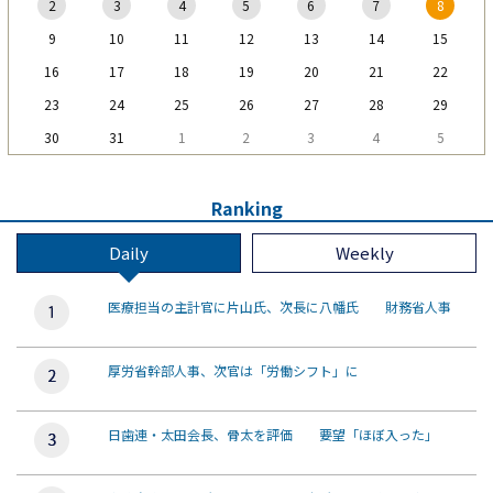
2
3
4
5
6
7
8
9
10
11
12
13
14
15
16
17
18
19
20
21
22
23
24
25
26
27
28
29
30
31
1
2
3
4
5
Ranking
Daily
Weekly
医療担当の主計官に片山氏、次長に八幡氏 財務省人事
厚労省幹部人事、次官は「労働シフト」に
日歯連・太田会長、骨太を評価 要望「ほぼ入った」