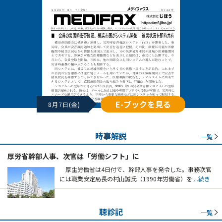
E-ブックを見る
8月7日(金)
時事解説
一覧
厚労省幹部人事、次官は「労働シフト」に
厚生労働省は4日付で、幹部人事を発令した。事務次官
には職業安定局長の村山誠氏（1990年労働省）を
...続き
聴診記
一覧