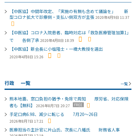
【中医協】中間年改定、「実施の有無も含めて議論を」 新
型コロナ拡大で診療側・支払い側双方が主張
2020年4月9日 11:37
【中医協】コロナ入院患者、臨時対応は「救急医療管理加算1」
で 各側了承
2020年4月8日 18:39
【中医協】新会長に小塩隆士・一橋大教授を選出
2020年4月8日 15:26
行政
一覧
一覧
熊本地震、窓口負担の猶予・免除で周知 厚労省、対応保険
FREE
者も【無料】
2026年8月7日 20:27
手足口病6.98、減少に転じる 7月20～26日
2026年8月7日 17:21
医療担当の主計官に片山氏、次長に八幡氏 財務省人事
2026年8月7日 17:19