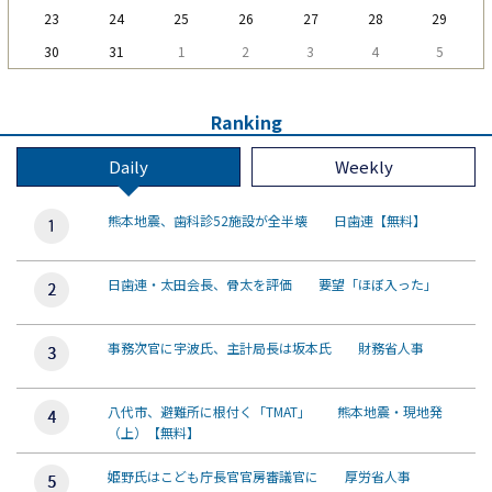
23
24
25
26
27
28
29
30
31
1
2
3
4
5
Ranking
Daily
Weekly
熊本地震、歯科診52施設が全半壊 日歯連【無料】
日歯連・太田会長、骨太を評価 要望「ほぼ入った」
事務次官に宇波氏、主計局長は坂本氏 財務省人事
八代市、避難所に根付く「TMAT」 熊本地震・現地発
（上）【無料】
姫野氏はこども庁長官官房審議官に 厚労省人事