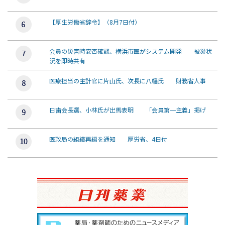
【厚生労働省辞令】（8月7日付）
会員の災害時安否確認、横浜市医がシステム開発 被災状
況を即時共有
医療担当の主計官に片山氏、次長に八幡氏 財務省人事
日歯会長選、小林氏が出馬表明 「会員第一主義」掲げ
医政局の組織再編を通知 厚労省、4日付