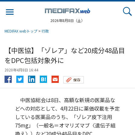
Jump
to
navigation
2026年8月8日（土）
MEDIFAX webトップ
>
行政
【中医協】「ゾレア」など20成分48品目
をDPC包括対象外に
2020年4月8日 16:44
保存
中医協総会は8日、高額な新規の医薬品な
どへの対応として、4月22日に薬価収載を予定
している医薬品のうち、「ゾレア皮下注用
75mg」（一般名＝オマリズマブ〈遺伝子組
換え〉）など20成分48品目をDPC...