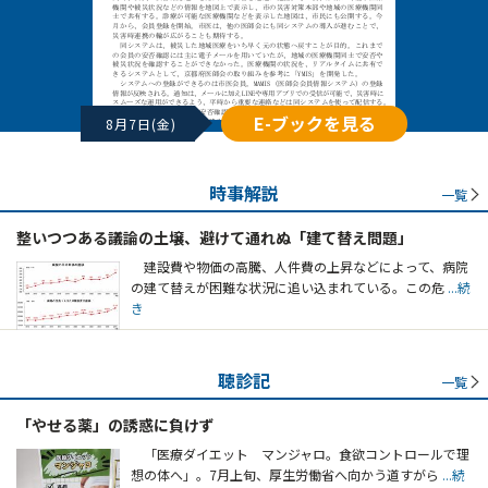
E-ブックを見る
8月7日(金)
時事解説
一覧
整いつつある議論の土壌、避けて通れぬ「建て替え問題」
建設費や物価の高騰、人件費の上昇などによって、病院
の建て替えが困難な状況に追い込まれている。この危
...続
き
聴診記
一覧
「やせる薬」の誘惑に負けず
「医療ダイエット マンジャロ。食欲コントロールで理
想の体へ」。7月上旬、厚生労働省へ向かう道すがら
...続